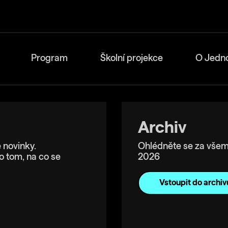
Program
Školní projekce
O Jedn
Archiv
 novinky.
Ohlédněte se za všem
o tom, na co se
2026
Vstoupit do archiv