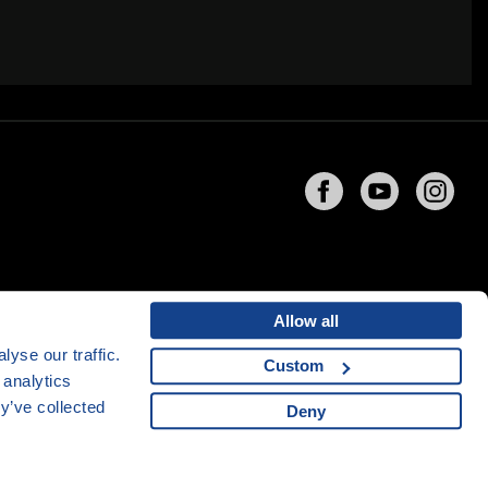
Allow all
yse our traffic.
Custom
 analytics
ng
společnosti
CZECHIA.COM
y’ve collected
Deny