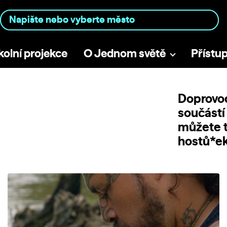
kolní projekce
O Jednom světě
Přístu
Doprovod
součástí
můžete t
hostů*ek 