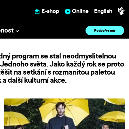
E-shop
Online
English
pnost
Podpořte nás
ný program se stal neodmyslitelnou
 Jednoho světa. Jako každý rok se proto
ěšit na setkání s rozmanitou paletou
a další kulturní akce.