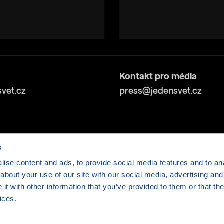
Kontakt pro média
vet.cz
press@jedensvet.cz
s
ise content and ads, to provide social media features and to anal
about your use of our site with our social media, advertising and
v tísni o.p.s., web běží v rámci bezplatného
serverhosti
t with other information that you’ve provided to them or that the
ices.