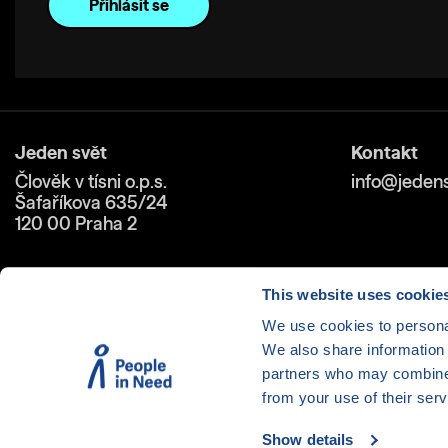
Jeden svět
Kontakt
Člověk v tísni o.p.s.
info@jedens
Šafaříkova 635/24
120 00 Praha 2
This website uses cookie
We use cookies to personal
We also share information 
Cookies
| © 1999-2026 Člověk 
partners who may combine i
from your use of their serv
Show details