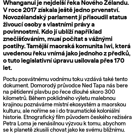
Whanganui je nejdelší řeka Nového Zélandu.
V roce 2017 získala ještě jedno prvenství.
Novozélandský parlament jí přisoudil status
živoucí osoby s vlastními právy a
povinnostmi. Kdo jí ublíží například
znečišťováním, musí počítat s vážnými
postihy. Tamější maorská komunita Iwi, která
uvedenou řeku vnímá jako jednoho z předků,
o tuto legislativní úpravu usilovala přes 170
let.
Poctu posvátnému vodnímu toku vzdává také tento
dokument. Domorodý průvodce Ned Tapa nás bere
na pětidenní plavbu po řece dlouhé skoro 300
kilometrů. Během poklidného výletu malebnou
krajinou poznáváme místní ekosystém a maorskou
kulturu, ale noříme se i do traumatické koloniální
historie. Etnografický film původem českého režiséra
Petra Loma je nenásilnou výzvou k tomu, abychom
se k planetě zkusili chovat jako ke svému bližnímu.