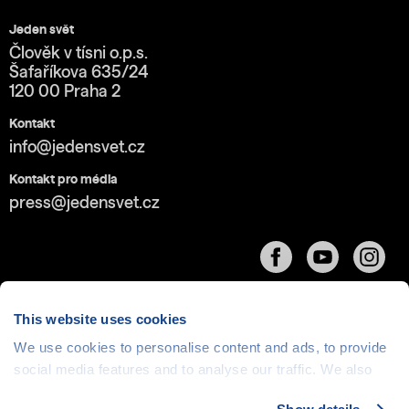
Jeden svět
Člověk v tísni o.p.s.
Šafaříkova 635/24
120 00 Praha 2
Kontakt
info@jedensvet.cz
Kontakt pro média
press@jedensvet.cz
This website uses cookies
We use cookies to personalise content and ads, to provide
Cookies
| © 1999-2026 Člověk v tísni o.p.s., web běží
social media features and to analyse our traffic. We also
v rámci bezplatného
serverhosting
společnosti
share information about your use of our site with our social
CZECHIA.COM