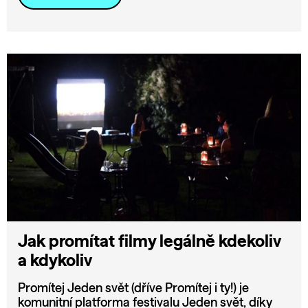
Jak promítat filmy legálně kdekoliv
a kdykoliv
Promítej Jeden svět (dříve Promítej i ty!) je
komunitní platforma festivalu Jeden svět, díky