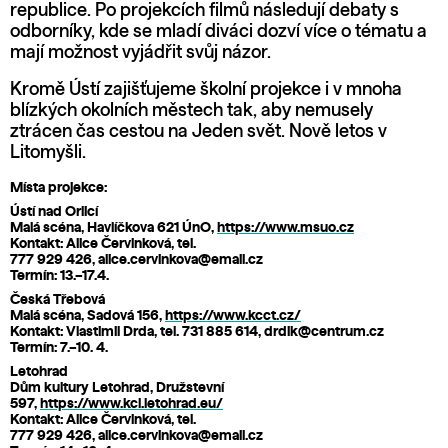
republice. Po projekcích filmů následují debaty s
odborníky, kde se mladí diváci dozví více o tématu a
mají možnost vyjádřit svůj názor.
Kromě Ústí zajišťujeme školní projekce i v mnoha
blízkých okolních městech tak, aby nemusely
ztrácen čas cestou na Jeden svět. Nově letos v
Litomyšli.
Místa projekce:
Ústí nad Orlicí
Malá scéna, Havlíčkova 621 ÚnO,
https://www.msuo.cz
Kontakt: Alice Červinková, tel.
777 929 426, alice.cervinkova@email.cz
Termín: 13.–17.4.
Česká Třebová
Malá scéna, Sadová 156,
https://www.kcct.cz/
Kontakt: Vlastimil Drda, tel. 731 885 614, drdik@centrum.cz
Termín: 7.–10. 4.
Letohrad
Dům kultury Letohrad, Družstevní
597,
https://www.kcl.letohrad.eu/
Kontakt: Alice Červinková, tel.
777 929 426, alice.cervinkova@email.cz