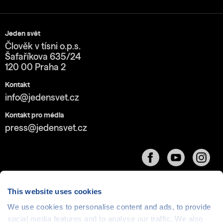
Jeden svět
Člověk v tísni o.p.s.
Šafaříkova 635/24
120 00 Praha 2
Kontakt
info@jedensvet.cz
Kontakt pro média
press@jedensvet.cz
This website uses cookies
We use cookies to personalise content and ads, to provide
social media features and to analyse our traffic. We also
Cookies
| © 1999-2026 Člověk v tísni o.p.s., web běží