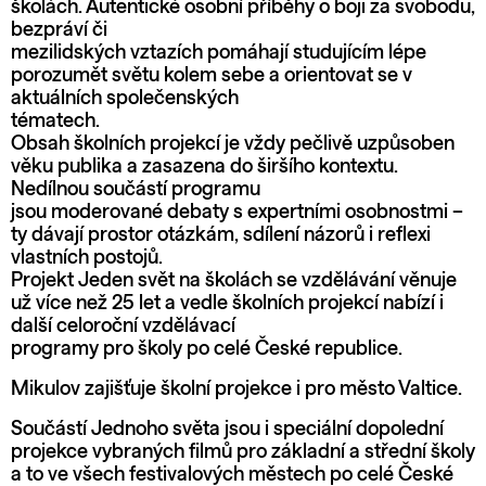
školách. Autentické osobní příběhy o boji za svobodu,
bezpráví či
mezilidských vztazích pomáhají studujícím lépe
porozumět světu kolem sebe a orientovat se v
aktuálních společenských
tématech.
Obsah školních projekcí je vždy pečlivě uzpůsoben
věku publika a zasazena do širšího kontextu.
Nedílnou součástí programu
jsou moderované debaty s expertními osobnostmi –
ty dávají prostor otázkám, sdílení názorů i reflexi
vlastních postojů.
Projekt Jeden svět na školách se vzdělávání věnuje
už více než 25 let a vedle školních projekcí nabízí i
další celoroční vzdělávací
programy pro školy po celé České republice.
Mikulov zajišťuje školní projekce i pro město Valtice.
Součástí Jednoho světa jsou i speciální dopolední
projekce vybraných filmů pro základní a střední školy
a to ve všech festivalových městech po celé České