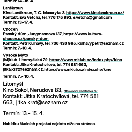
Termín: 14.–16. 4.
Lanškroun
Kino Lanškroun, T. G. Masaryka 3,
https://www.kinolanskroun.cz/
Kontakt: Eva Vetchá, tel. 776 175 993, e.vetcha@gmail.com
Termín: 13.–17. 4.
Choceň
Panský dům, Jungmannova 137,
https://www.kultura-
chocen.cz/pansky-dum
Kontakt: Petr Kulhavý, tel. 736 436 985, kulhavypetr@seznam.cz
Termín: 7.–10. 4.
Vysoké Mýto
(M)klub, Litomyšlská 72,
https://www.mklub.cz/index.php/kino
Kontakt: Jitka Kratochvílová, tel. 774 581 663,
jitka.krat@seznam.cz,
https://www.mklub.cz/index.php/kino
Termín: 7..– 10. 4.
Litomyšl
Kino Sokol, Nerudova 83,
https://www.kinolitomysl.cz/
Kontakt: Jitka Kratochvílová, tel. 774 581
663, jitka.krat@seznam.cz
Termín: 13.– 15. 4.
Nabídku školních projekcí najdete níže na stránce.