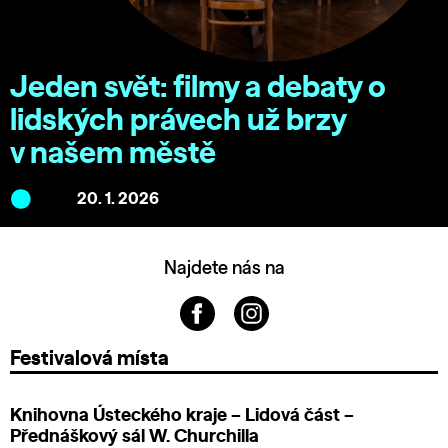
Jeden svět: filmy a debaty o
lidských právech už brzy
v našem městě
20. 1. 2026
Najdete nás na
Festivalová místa
Knihovna Ústeckého kraje – Lidová část –
Přednáškový sál W. Churchilla