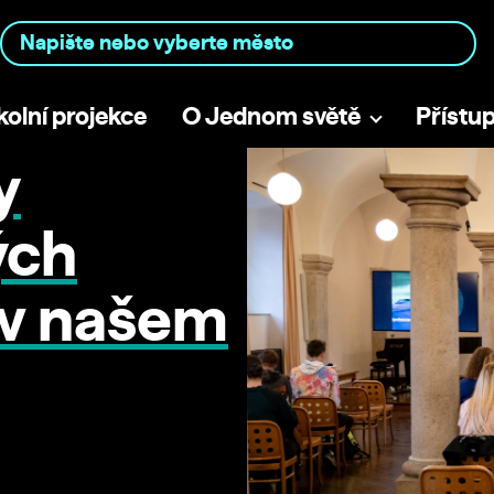
kolní projekce
O Jednom světě
Přístu
y
ých
 v našem