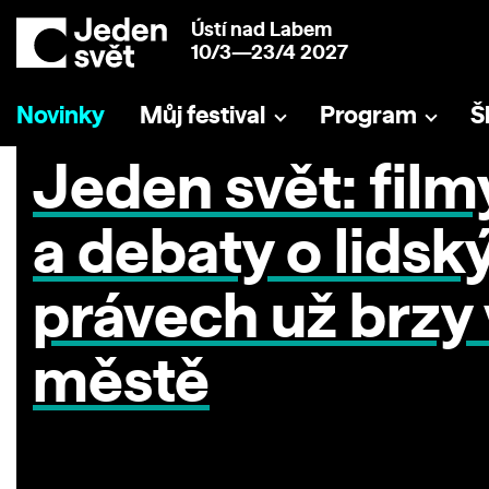
Ústí nad Labem
10/3—23/4 2027
Novinky
Můj festival
Program
Š
Jeden svět: film
a debaty o lidsk
právech už brzy
městě