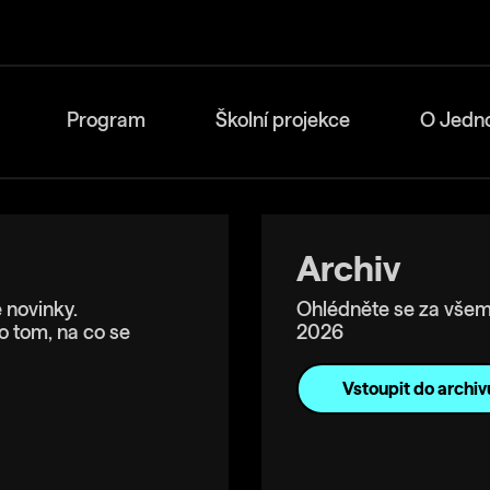
Program
Školní projekce
O Jedn
Archiv
 novinky.
Ohlédněte se za všem
o tom, na co se
2026
Vstoupit do archiv