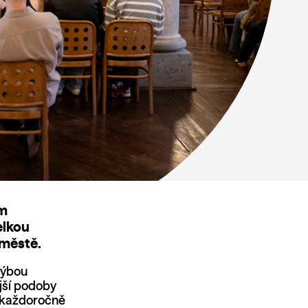
ým
elkou
 městě.
hýbou
jší podoby
e každoročně