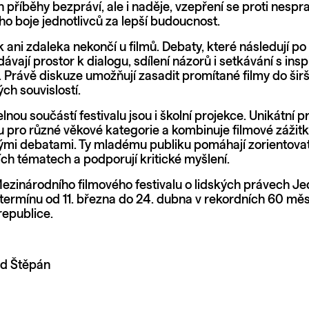
n příběhy bezpráví, ale i naděje, vzepření se proti nespra
o boje jednotlivců za lepší budoucnost.
k ani zdaleka nekončí u filmů. Debaty, které následují p
dávají prostor k dialogu, sdílení názorů i setkávání s insp
 Právě diskuze umožňují zasadit promítané filmy do šir
ch souvislostí.
nou součástí festivalu jsou i školní projekce. Unikátní 
ru pro různé věkové kategorie a kombinuje filmové zážitk
i debatami. Ty mladému publiku pomáhají zorientovat
ích tématech a podporují kritické myšlení.
Mezinárodního filmového festivalu o lidských právech Je
termínu od 11. března do 24. dubna v rekordních 60 mě
republice.
id Štěpán