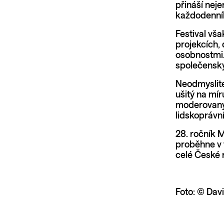
přináší neje
každodenníh
Festival vša
projekcích, 
osobnostmi.
společenský
Neodmyslitel
ušitý na mí
moderovaným
lidskoprávn
28. ročník 
proběhne v 
celé České 
Foto: © Dav