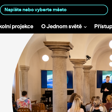
kolní projekce
O Jednom světě
Přístu