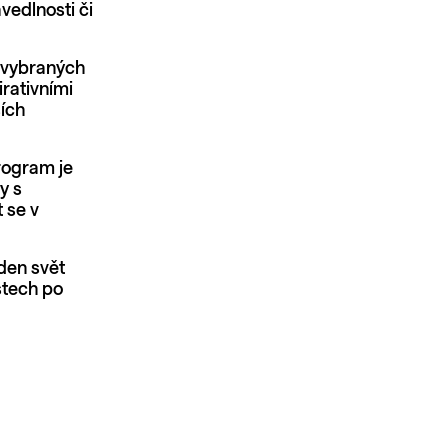
vedlnosti či
o vybraných
irativními
ších
program je
y s
 se v
den svět
stech po