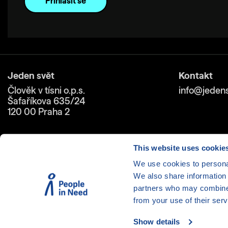
Jeden svět
Kontakt
Člověk v tísni o.p.s.
info@jedens
Šafaříkova 635/24
120 00 Praha 2
This website uses cookie
We use cookies to personal
We also share information 
Cookies
| © 1999-2026 Člověk 
partners who may combine i
from your use of their serv
Show details