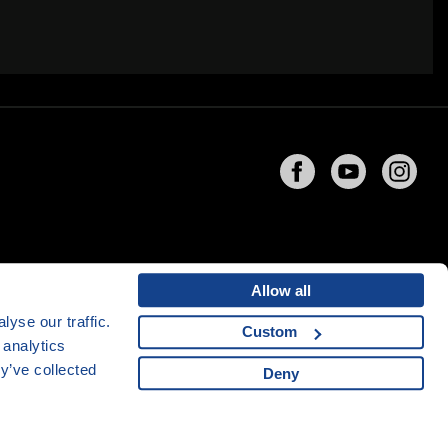
Allow all
yse our traffic.
Custom
 analytics
ng
společnosti
CZECHIA.COM
y’ve collected
Deny