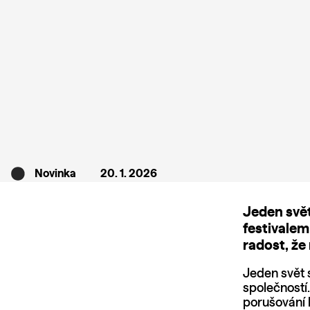
Novinka
20. 1. 2026
Jeden svět
festivalem
radost, že
Jeden svět 
společností
porušování 