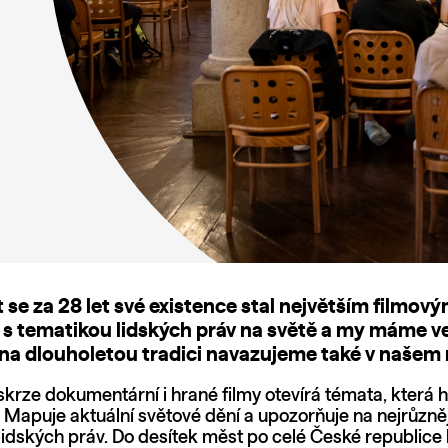
 se za 28 let své existence stal největším filmov
 s tematikou lidských práv na světě a my máme v
 na dlouholetou tradici navazujeme také v našem
skrze dokumentární i hrané filmy otevírá témata, která 
. Mapuje aktuální světové dění a upozorňuje na nejrůzně
lidských práv. Do desítek měst po celé České republic