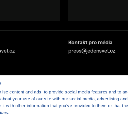
Kontakt pro média
vet.cz
press@jedensvet.cz
s
ise content and ads, to provide social media features and to anal
about your use of our site with our social media, advertising and
v tísni o.p.s., web běží v rámci bezplatného
serverhosti
t with other information that you’ve provided to them or that the
ices.