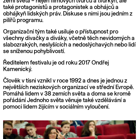
zemí světa – nejen filmových tvůrců a tvůrkyň, ale
také protagonistů a protagonistek a obhájců a
obhájkyň lidských práv. Diskuse s nimi jsou jedním z
pilířů programu.
Organizační tým také usiluje o přístupnost pro
všechny divačky a diváky, včetně těch nevidomých a
slabozrakých, neslyšících a nedoslýchavých nebo lidí
se sníženou pohyblivostí.
Ředitelem festivalu je od roku 2017 Ondřej
Kamenický.
Člověk v tísni vznikl v roce 1992 a dnes je jednou z
největších neziskových organizací ve střední Evropě.
Pomáhá lidem v 38 zemích světa a doma se kromě
pořádání Jednoho světa věnuje také vzdělávání a
pomoci lidem žijícím v sociálním vyloučení.