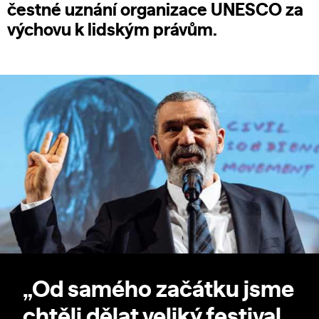
čestné uznání organizace UNESCO za
výchovu k lidským právům.
„Od samého začátku jsme
chtěli dělat veliký festival,