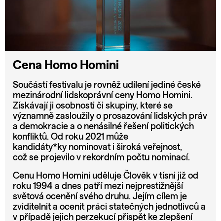
Cena Homo Homini
Součástí festivalu je rovněž udílení jediné české
mezinárodní lidskoprávní ceny Homo Homini.
Získávají ji osobnosti či skupiny, které se
významně zasloužily o prosazování lidských práv
a demokracie a o nenásilné řešení politických
konfliktů. Od roku 2021 může
kandidáty*ky nominovat i široká veřejnost,
což se projevilo v rekordním počtu nominací.
Cenu Homo Homini uděluje Člověk v tísni již od
roku 1994 a dnes patří mezi nejprestižnější
světová ocenění svého druhu. Jejím cílem je
zviditelnit a ocenit práci statečných jednotlivců a
v případě jejich perzekucí přispět ke zlepšení