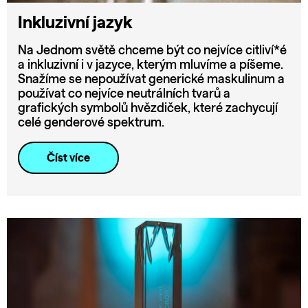
Inkluzivní jazyk
Na Jednom světě chceme být co nejvíce citliví*é
a inkluzivní i v jazyce, kterým mluvíme a píšeme.
Snažíme se nepoužívat generické maskulinum a
používat co nejvíce neutrálních tvarů a
grafických symbolů hvězdiček, které zachycují
celé genderové spektrum.
Číst více