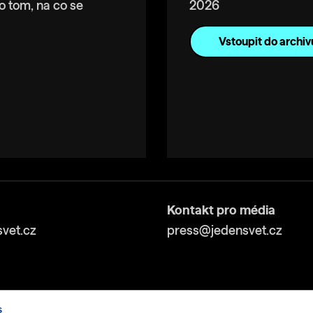
o tom, na co se
2026
Vstoupit do archiv
Kontakt pro média
vet.cz
press@jedensvet.cz
s