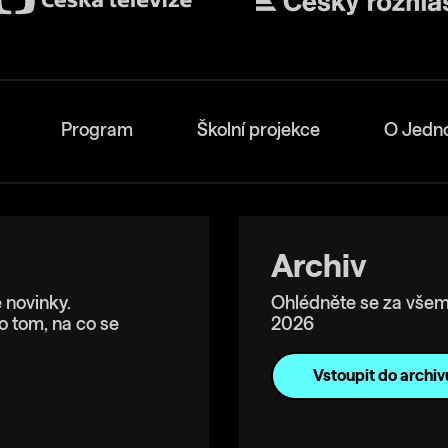
Program
Školní projekce
O Jedn
Archiv
 novinky.
Ohlédněte se za všem
o tom, na co se
2026
Vstoupit do archiv