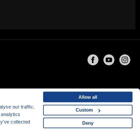
Allow all
yse our traffic.
Custom
 analytics
y’ve collected
ng
společnosti
CZECHIA.COM
Deny