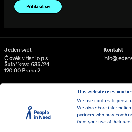
Jeden svět
Kontakt
Člověk v tísni o.p.s.
info@jedens
Šafaříkova 635/24
120 00 Praha 2
This website uses cookie
We use cookies to personal
We also share information 
partners who may combine i
Cookies
| © 1999-2026 Člověk 
from your use of their serv