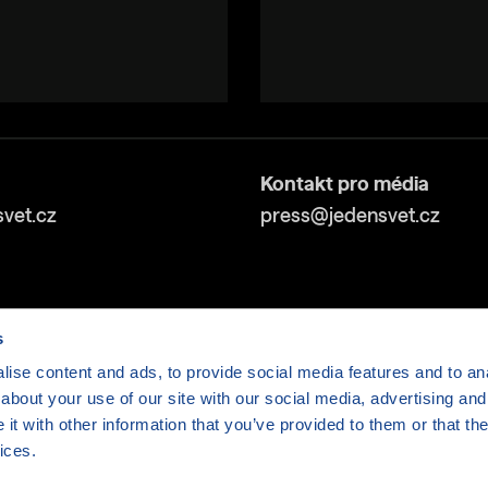
Kontakt pro média
vet.cz
press@jedensvet.cz
s
ise content and ads, to provide social media features and to anal
about your use of our site with our social media, advertising and
t with other information that you’ve provided to them or that the
v tísni o.p.s., web běží v rámci bezplatného
serverhosti
ices.