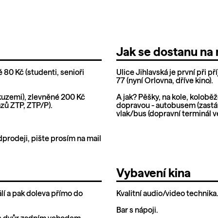
Jak se dostanu na 
 80 Kč (studenti, senioři
Ulice Jihlavská je první při př
77 (nyní Orlovna, dříve kino).
kuzemi), zlevněné 200 Kč
A jak? Pěšky, na kole, koloběž
kazů ZTP, ZTP/P).
dopravou - autobusem (zastáv
vlak/bus (dopravní terminál v
prodeji, pište prosím na mail
Vybavení kina
lí a pak doleva přímo do
Kvalitní audio/video technika
Bar s nápoji.