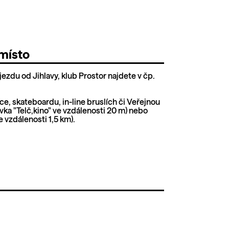
místo
íjezdu od Jihlavy, klub Prostor najdete v čp.
ce, skateboardu, in-line bruslích či Veřejnou
ka "Telč,kino" ve vzdálenosti 20 m) nebo
e vzdálenosti 1,5 km).
.