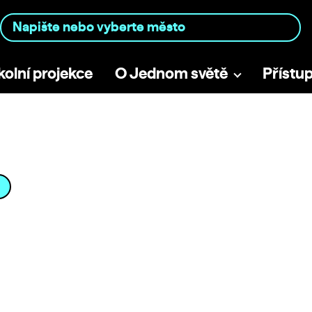
kolní projekce
O Jednom světě
Přístu