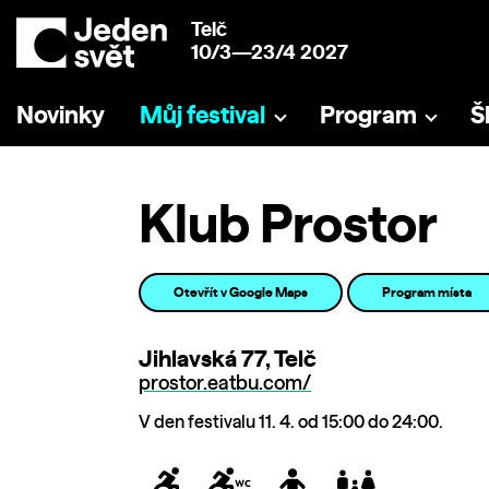
Telč
10/3—23/4 2027
Novinky
Můj festival
Program
Š
Klub Prostor
Otevřít v Google Maps
Program místa
Jihlavská 77, Telč
prostor.eatbu.com/
V den festivalu 11. 4. od 15:00 do 24:00.