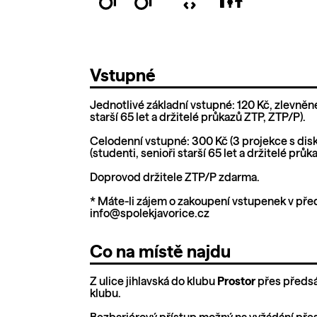
Vstupné
Jednotlivé základní vstupné: 120 Kč, zlevněné
starší 65 let a držitelé průkazů ZTP, ZTP/P).
Celodenní vstupné: 300 Kč (3 projekce s dis
(studenti, senioři starší 65 let a držitelé prů
Doprovod držitele ZTP/P zdarma.
* Máte-li zájem o zakoupení vstupenek v před
info@spolekjavorice.cz
Co na místě najdu
Z ulice jihlavská do klubu
Prostor
přes předsá
klubu.