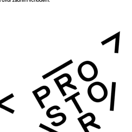
es dvůr zadním vchodem.