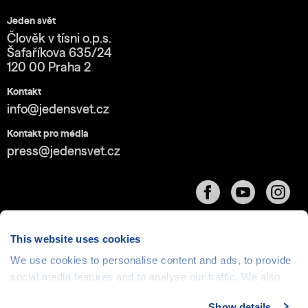
Jeden svět
Člověk v tísni o.p.s.
Šafaříkova 635/24
120 00 Praha 2
Kontakt
info@jedensvet.cz
Kontakt pro média
press@jedensvet.cz
This website uses cookies
We use cookies to personalise content and ads, to provide
Cookies
| © 1999-2026 Člověk v tísni o.p.s., web běží
social media features and to analyse our traffic. We also
v rámci bezplatného
serverhosting
společnosti
share information about your use of our site with our social
CZECHIA.COM
Show details