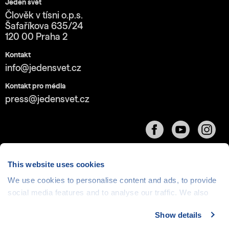
Jeden svět
Člověk v tísni o.p.s.
Šafaříkova 635/24
120 00 Praha 2
Kontakt
info@jedensvet.cz
Kontakt pro média
press@jedensvet.cz
This website uses cookies
We use cookies to personalise content and ads, to provide
social media features and to analyse our traffic. We also
Cookies
| © 1999-2026 Člověk v tísni o.p.s., web běží
v rámci bezplatného
serverhosting
společnosti
share information about your use of our site with our social
CZECHIA.COM
Show details
media, advertising and analytics partners who may