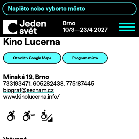
Brno
10/3—23/4 2027
Kino Lucerna
Otevřít v Google Maps
Program místa
Minská 19, Brno
733193471, 605282438, 775187445
biograf@seznam.cz
www.kinolucerna.info/