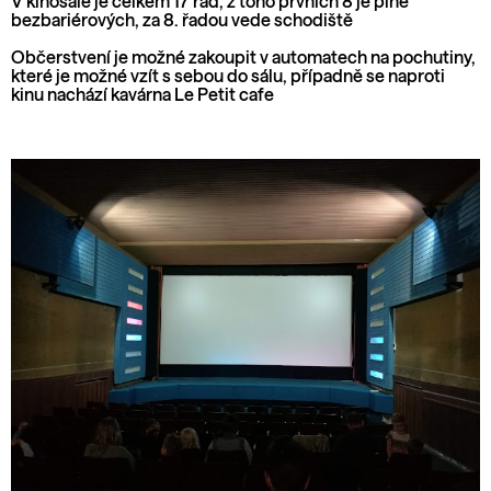
V kinosále je celkem 17 řad, z toho prvních 8 je plně
bezbariérových, za 8. řadou vede schodiště
Občerstvení je možné zakoupit v automatech na pochutiny,
které je možné vzít s sebou do sálu, případně se naproti
kinu nachází kavárna Le Petit cafe