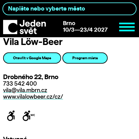
Brno
10/3—23/4 2027
Vila Löw-Beer
Otevřít v Google Maps
Program místa
Drobného 22, Brno
733 542 400
vila@vila.mbrn.cz
www.vilalowbeer.cz/cz/