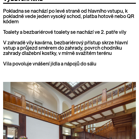
Pokladna se nachází po levé straně od hlavního vstupu, k
pokladně vede jeden vysoký schod, platba hotově nebo QR
kódem
Toalety a bezbariérové toalety se nachází ve 2. patře vily
V zahradě vily kavárna, bezbariérový přístup skrze hlavní
vstup a průjezd směrem do zahrady, povrch chodníku
zahrady dlažební kostky, v mírně svažitém terénu
Vila povoluje vnášení jídla a nápojů do sálu