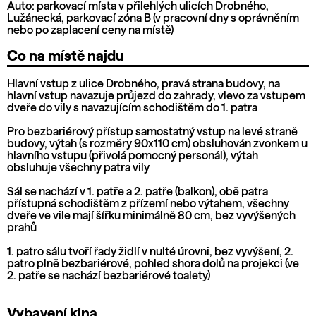
Auto: parkovací místa v přilehlých ulicích Drobného,
Lužánecká, parkovací zóna B (v pracovní dny s oprávněním
nebo po zaplacení ceny na místě)
Co na místě najdu
Hlavní vstup z ulice Drobného, pravá strana budovy, na
hlavní vstup navazuje průjezd do zahrady, vlevo za vstupem
dveře do vily s navazujícím schodištěm do 1. patra
Pro bezbariérový přístup samostatný vstup na levé straně
budovy, výtah (s rozměry 90x110 cm) obsluhován zvonkem u
hlavního vstupu (přivolá pomocný personál), výtah
obsluhuje všechny patra vily
Sál se nachází v 1. patře a 2. patře (balkon), obě patra
přístupná schodištěm z přízemí nebo výtahem, všechny
dveře ve vile mají šířku minimálně 80 cm, bez vyvýšených
prahů
1. patro sálu tvoří řady židlí v nulté úrovni, bez vyvýšení, 2.
patro plně bezbariérové, pohled shora dolů na projekci (ve
2. patře se nachází bezbariérové toalety)
Vybavení kina