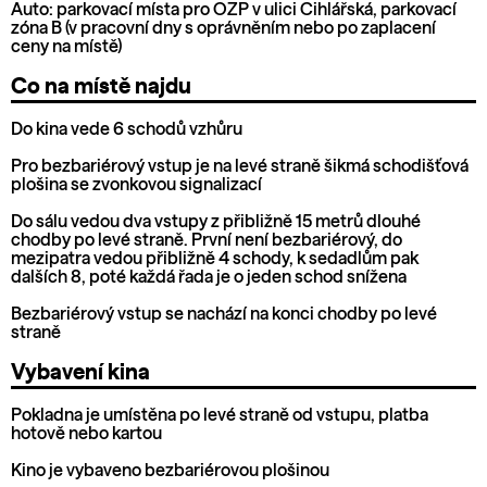
Auto: parkovací místa pro OZP v ulici Cihlářská, parkovací
zóna B (v pracovní dny s oprávněním nebo po zaplacení
ceny na místě)
Co na místě najdu
Do kina vede 6 schodů vzhůru
Pro bezbariérový vstup je na levé straně šikmá schodišťová
plošina se zvonkovou signalizací
Do sálu vedou dva vstupy z přibližně 15 metrů dlouhé
chodby po levé straně. První není bezbariérový, do
mezipatra vedou přibližně 4 schody, k sedadlům pak
dalších 8, poté každá řada je o jeden schod snížena
Bezbariérový vstup se nachází na konci chodby po levé
straně
Vybavení kina
Pokladna je umístěna po levé straně od vstupu, platba
hotově nebo kartou
Kino je vybaveno bezbariérovou plošinou