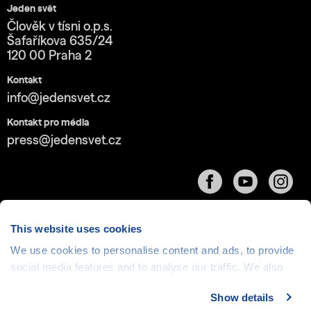
Jeden svět
Člověk v tísni o.p.s.
Šafaříkova 635/24
120 00 Praha 2
Kontakt
info@jedensvet.cz
Kontakt pro média
press@jedensvet.cz
This website uses cookies
We use cookies to personalise content and ads, to provide
social media features and to analyse our traffic. We also
Cookies
| © 1999-2026 Člověk v tísni o.p.s., web běží
v rámci bezplatného
serverhosting
společnosti
share information about your use of our site with our social
CZECHIA.COM
Show details
media, advertising and analytics partners who may