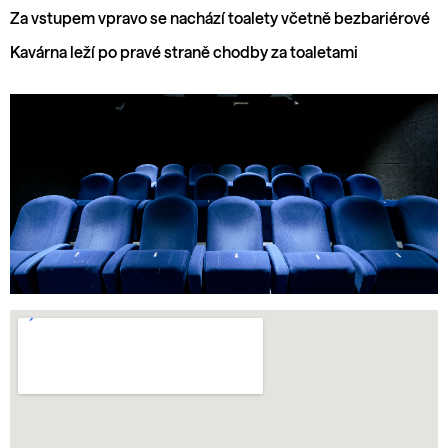
Za vstupem vpravo se nachází toalety včetně bezbariérové
Kavárna leží po pravé straně chodby za toaletami