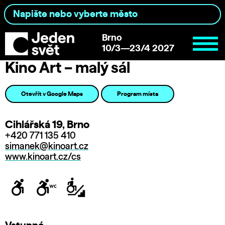
Brno
10/3—23/4 2027
Kino Art – malý sál
Otevřít v Google Maps
Program místa
Cihlářská 19, Brno
+420 771 135 410
simanek@kinoart.cz
www.kinoart.cz/cs