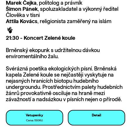
Marek Čejka
, politolog a právník
Šimon Pánek
, spoluzakladatel a výkonný ředitel
Člověka v tísni
Attila Kovács
, religionista zaměřený na islám
21:30 - Koncert Zelené koule
Brněnský ekopunk s udržitelnou dávkou
enviromentálního žalu.
Svérázná poetika ekologických písní. Brněnská
kapela Zelené koule se nejčastěji vyskytuje na
nejasných hranicích biotopu hudebního
undergroundu. Prostřednictvím palety hudebních
žánrů provokativně osciluje na hraně mezi
závažností a nadsázkou v písních nejen o přírodě.
Vstupenky
Detail
Cena: 150Kč