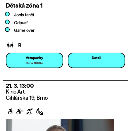
Dětská zóna 1
Jools tančí
Odpusť
Game over
Vstupenky
Detail
Cena: 100Kč
21. 3. 13:00
Kino Art
Cihlářská 19, Brno