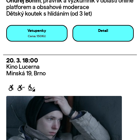
Ondřej Bohm
, právník a výzkumník v oblasti online
platforem a obsahové moderace
Dětský koutek s hlídáním (od 3 let)
Vstupenky
Detail
Cena: 150Kč
20. 3. 18:00
Kino Lucerna
Minská 19, Brno