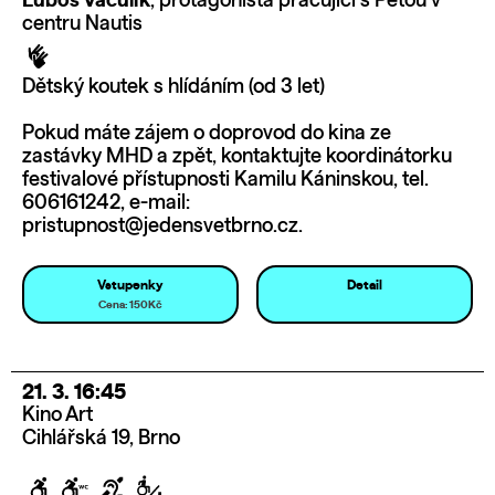
Luboš Vaculík
, protagonista pracující s Péťou v
centru Nautis
Dětský koutek s hlídáním (od 3 let)
Pokud máte zájem o doprovod do kina ze
zastávky MHD a zpět, kontaktujte koordinátorku
festivalové přístupnosti Kamilu Káninskou, tel.
606161242, e-mail:
pristupnost@jedensvetbrno.cz.
Vstupenky
Detail
Cena: 150Kč
21. 3. 16:45
Kino Art
Cihlářská 19, Brno