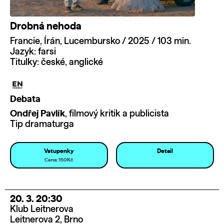
Drobná nehoda
Francie, Írán, Lucembursko / 2025 / 103 min.
Jazyk: farsi
Titulky: české, anglické
Debata
Ondřej Pavlík
, filmový kritik a publicista
Tip dramaturga
Vstupenky
Detail
Cena: 150Kč
20. 3. 20:30
Klub Leitnerova
Leitnerova 2, Brno