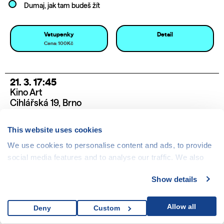
Dumaj, jak tam budeš žít
Vstupenky
Detail
Cena: 100Kč
21. 3. 17:45
Kino Art
Cihlářská 19, Brno
This website uses cookies
We use cookies to personalise content and ads, to provide
social media features and to analyse our traffic. We also
share information about your use of our site with our social
Show details
media, advertising and analytics partners who may
combine it with other information that you’ve provided to
them or that they’ve collected from your use of their
Allow all
Deny
Custom
services.