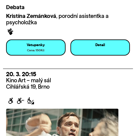
Debata
Kristína Zemánková
, porodní asistentka a
psycholožka
Vstupenky
Detail
Cena: 150Kč
20. 3. 20:15
Kino Art – malý sál
Cihlářská 19, Brno