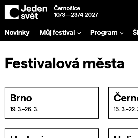
Černošice
10/3—23/4 2027
Novinky
Můj festival
Program
Š
Festivalová města
Brno
Čern
19. 3.–26. 3.
15. 3.–22. 