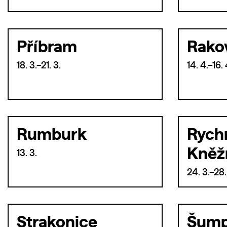
Příbram
Rako
18. 3.–21. 3.
14. 4.–16. 
Rumburk
Rych
Kněž
13. 3.
24. 3.–28.
Strakonice
Šump