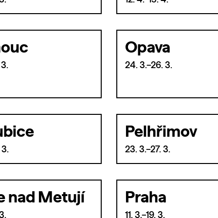
3.
12. 4.–15. 4.
ouc
Opava
 3.
24. 3.–26. 3.
ubice
Pelhřimov
 3.
23. 3.–27. 3.
e nad Metují
Praha
3.
11. 3.–19. 3.