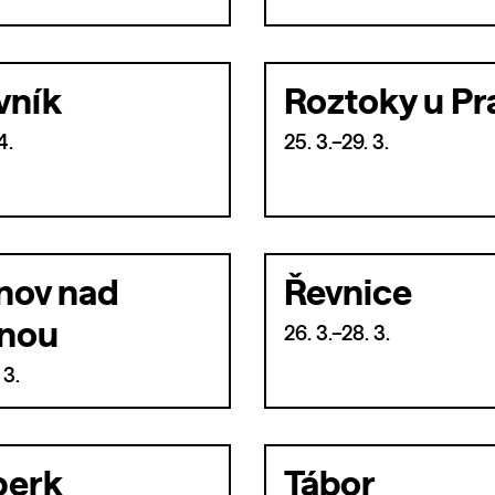
vník
Roztoky u Pr
4.
25. 3.–29. 3.
nov nad
Řevnice
nou
26. 3.–28. 3.
 3.
erk
Tábor