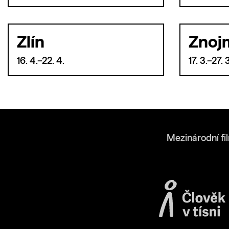
Zlín
Znoj
16. 4.–22. 4.
17. 3.–27. 
Mezinárodní fi