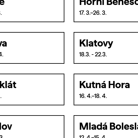
e
Horní Beneš
.
17. 3.–26. 3.
va
Klatovy
4.
18.3. - 22.3.
klát
Kutná Hora
.
16. 4.–18. 4.
lov
Mladá Bolesl