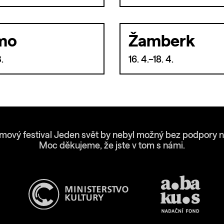
mo
Žamberk
3.
16. 4.–18. 4.
lmový festival Jeden svět by nebyl možný bez podpory n
Moc děkujeme, že jste v tom s námi.