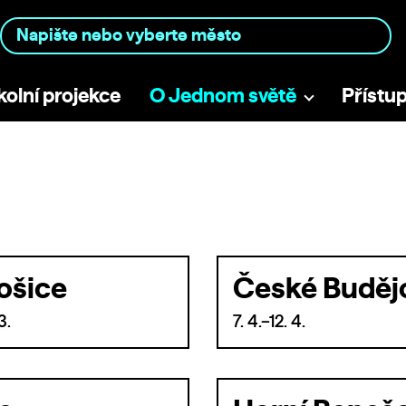
kolní projekce
O Jednom světě
Přístu
ošice
České Buděj
3.
7. 4.–12. 4.