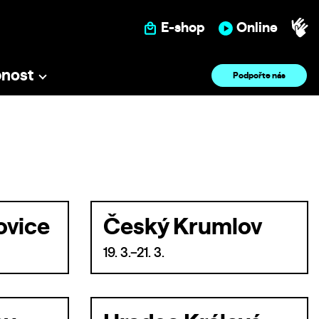
E-shop
Online
pnost
Podpořte nás
ovice
Český Krumlov
19. 3.–21. 3.