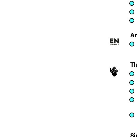
An
Tl
Si