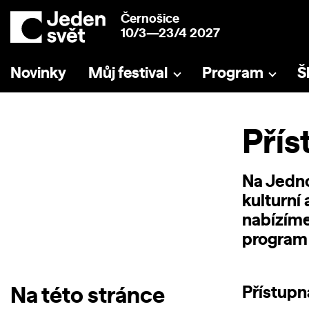
Černošice
10/3—23/4 2027
Novinky
Můj festival
Program
Š
Přís
Na Jedno
kulturní
nabízíme
program 
Na této stránce
Přístupn