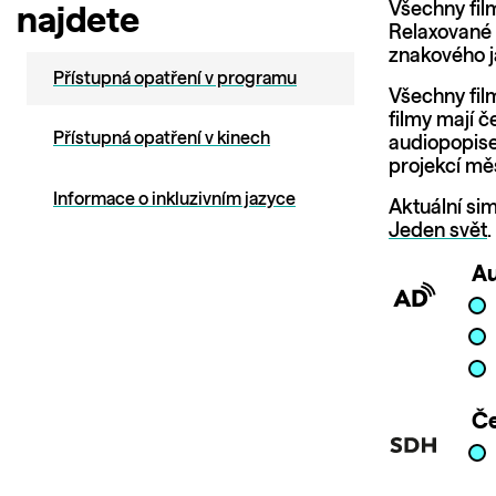
Všechny fil
najdete
Relaxované 
znakového j
Přístupná opatření v programu
Všechny fil
filmy mají 
Přístupná opatření v kinech
audiopopise
projekcí měs
Informace o inkluzivním jazyce
Aktuální si
Jeden svět
.
Au
Če