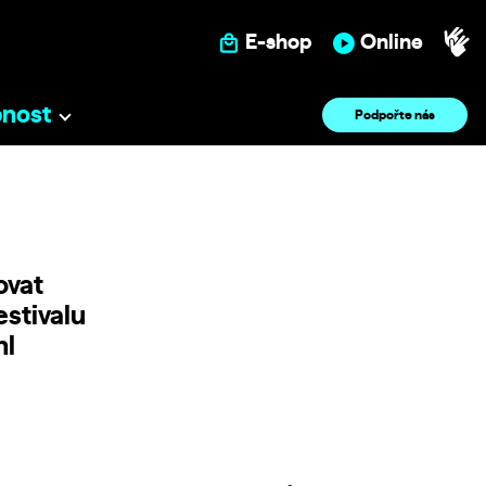
E-shop
Online
pnost
Podpořte nás
ovat
estivalu
hl