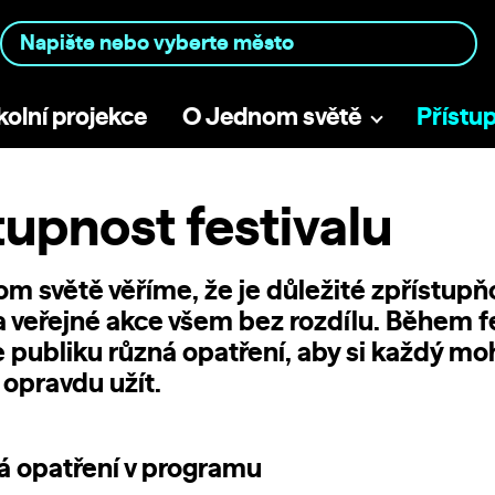
kolní projekce
O Jednom světě
Přístu
tupnost festivalu
m světě věříme, že je důležité zpřístupň
 a veřejné akce všem bez rozdílu. Během f
 publiku různá opatření, aby si každý mo
opravdu užít.
á opatření v programu