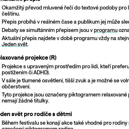
Okamžitý převod mluvené řeči do textové podoby pro lidi
češtinu.
Přepis probíhá v reálném čase a publikum jej může sle
Debaty se simultánním přepisem jsou v
programu
ozna
Aktuální přepis najdete v době programu vždy na ste
Jeden svět
.
laxované projekce (R)
Projekce s upraveným prostředím pro lidi, kteří prefer
postižením či ADHD).
V sále je tlumené osvětlení, tišší zvuk a je možné se 
občerstvení.
Tyto projekce jsou označeny piktogramem relaxované p
nemají žádné titulky.
den svět pro rodiče s dětmi
Během festivalu se konají akce také vhodné pro rodiny 