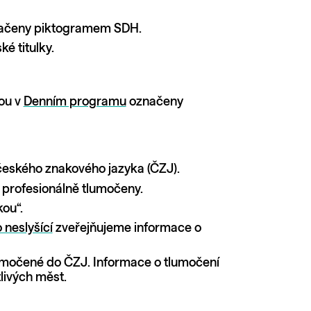
ačeny piktogramem SDH.
é titulky.
sou v
Denním programu
označeny
českého znakového jazyka (ČZJ).
profesionálně tlumočeny.
ou“.
 neslyšící
zveřejňujeme informace o
lumočené do ČZJ. Informace o tlumočení
livých měst.