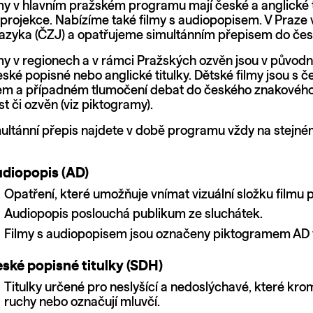
my v hlavním pražském programu mají české a anglické tit
projekce. Nabízíme také filmy s audiopopisem. V Praz
azyka (ČZJ) a opatřujeme simultánním přepisem do čes
my v regionech a v rámci Pražských ozvěn jsou v původní
české popisné nebo anglické titulky. Dětské filmy jsou s
m a případném tlumočení debat do českého znakového ja
t či ozvěn (viz piktogramy).
multánní přepis najdete v době programu vždy na stejn
diopopis (AD)
Opatření, které umožňuje vnímat vizuální složku film
Audiopopis poslouchá publikum ze sluchátek.
Filmy s audiopopisem jsou označeny piktogramem AD
ské popisné titulky (SDH)
Titulky určené pro neslyšící a nedoslýchavé, které krom
ruchy nebo označují mluvčí.