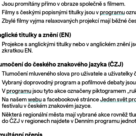
Jsou promítány přímo v obraze společně s filmem.
Filmy s českými popisnými titulky jsou v
programu
ozn
Zbylé filmy vyjma relaxovaných projekcí mají běžné česk
glické titulky a znění (EN)
Projekce s anglickými titulky nebo v anglickém znění j
zkratkou EN.
umočení do českého znakového jazyka (ČZJ)
Tlumočení mluveného slova pro uživatele a uživatelky 
Vybraný doprovodný program a pofilmové debaty jsou 
V
programu
jsou tyto akce označeny piktogramem „ruk
Na našem
webu
a facebookové stránce
Jeden svět pro
festivalu v českém znakovém jazyce.
Některá regionální města mají vybrané akce rovněž t
do ČZJ v regionech najdete v Denním programu jednot
multánní přepis