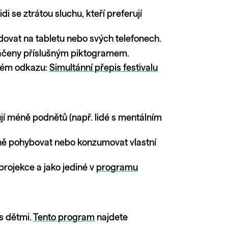
 se ztrátou sluchu, kteří preferují
dovat na tabletu nebo svých telefonech.
čeny příslušným piktogramem.
jném odkazu:
Simultánní přepis festivalu
ují méně podnětů (např. lidé s mentálním
volně pohybovat nebo konzumovat vlastní
rojekce a jako jediné v
programu
s dětmi.
Tento program
najdete