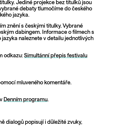
ulky. Jediné projekce bez titulků jsou
e vybrané debaty tlumočíme do českého
kého jazyka.
m znění s českými titulky. Vybrané
 českým dabingem. Informace o filmech s
zyka naleznete v detailu jednotlivých
ém odkazu:
Simultánní přepis festivalu
u pomocí mluveného komentáře.
 v
Denním programu
.
ě dialogů popisují i důležité zvuky,