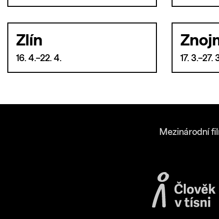
Zlín
Znoj
16. 4.–22. 4.
17. 3.–27. 
Mezinárodní fi