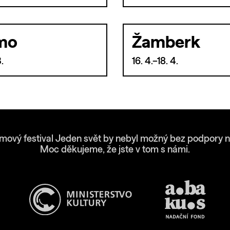
mo
Žamberk
3.
16. 4.–18. 4.
lmový festival Jeden svět by nebyl možný bez podpory n
Moc děkujeme, že jste v tom s námi.