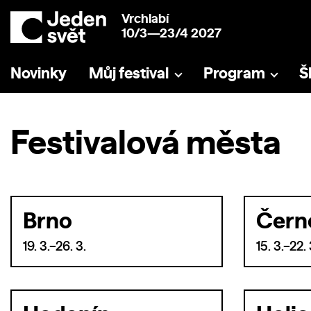
Vrchlabí
10/3—23/4 2027
Novinky
Můj festival
Program
Š
Festivalová města
Brno
Čern
19. 3.–26. 3.
15. 3.–22. 