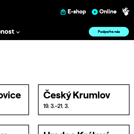
E-shop
Online
pnost
Podpořte nás
ovice
Český Krumlov
19. 3.–21. 3.