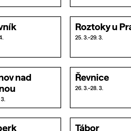
vník
Roztoky u Pr
4.
25. 3.–29. 3.
nov nad
Řevnice
nou
26. 3.–28. 3.
 3.
erk
Tábor