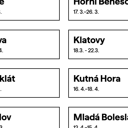
e
Horní Beneš
.
17. 3.–26. 3.
va
Klatovy
4.
18.3. - 22.3.
klát
Kutná Hora
.
16. 4.–18. 4.
lov
Mladá Bolesl