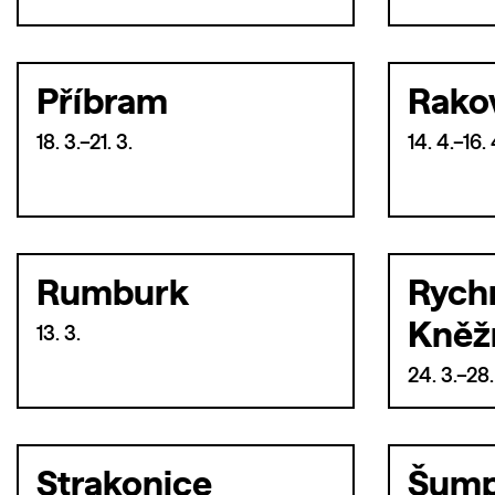
Příbram
Rako
18. 3.–21. 3.
14. 4.–16. 
Rumburk
Rych
Kněž
13. 3.
24. 3.–28.
Strakonice
Šump