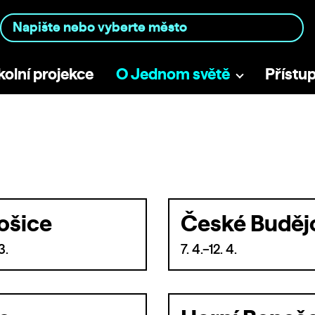
kolní projekce
O Jednom světě
Přístu
ošice
České Buděj
3.
7. 4.–12. 4.