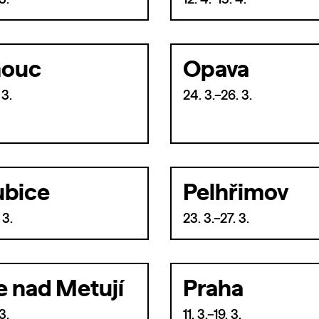
3.
12. 4.–15. 4.
ouc
Opava
 3.
24. 3.–26. 3.
ubice
Pelhřimov
 3.
23. 3.–27. 3.
e nad Metují
Praha
3.
11. 3.–19. 3.