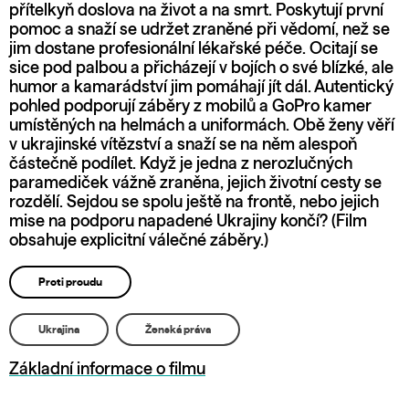
přítelkyň doslova na život a na smrt. Poskytují první
pomoc a snaží se udržet zraněné při vědomí, než se
jim dostane profesionální lékařské péče. Ocitají se
sice pod palbou a přicházejí v bojích o své blízké, ale
humor a kamarádství jim pomáhají jít dál. Autentický
pohled podporují záběry z mobilů a GoPro kamer
umístěných na helmách a uniformách. Obě ženy věří
v ukrajinské vítězství a snaží se na něm alespoň
částečně podílet. Když je jedna z nerozlučných
paramediček vážně zraněna, jejich životní cesty se
rozdělí. Sejdou se spolu ještě na frontě, nebo jejich
mise na podporu napadené Ukrajiny končí? (Film
obsahuje explicitní válečné záběry.)
Proti proudu
Ukrajina
Ženská práva
Základní informace o filmu