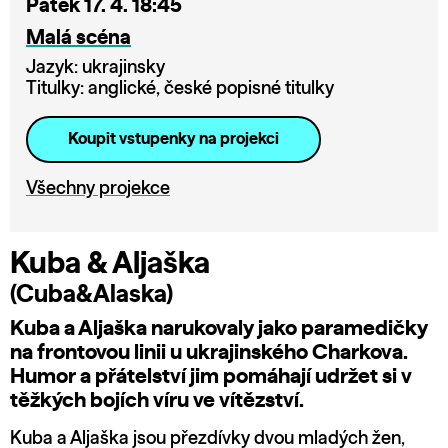
Pátek 17. 4. 18:45
Malá scéna
Jazyk: ukrajinsky
Titulky: anglické, české popisné titulky
Koupit vstupenky na projekci
Všechny projekce
Kuba & Aljaška
(Cuba&Alaska)
Kuba a Aljaška narukovaly jako paramedičky
na frontovou linii u ukrajinského Charkova.
Humor a přátelství jim pomáhají udržet si v
těžkých bojích víru ve vítězství.
Kuba a Aljaška jsou přezdívky dvou mladých žen,