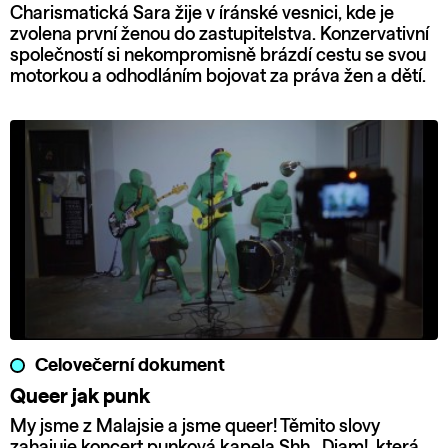
Charismatická Sara žije v íránské vesnici, kde je
zvolena první ženou do zastupitelstva. Konzervativní
společností si nekompromisně brázdí cestu se svou
motorkou a odhodláním bojovat za práva žen a dětí.
Celovečerní dokument
Queer jak punk
My jsme z Malajsie a jsme queer! Těmito slovy