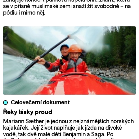
zahajuje koncert punková kapela Shh…Diam!, která
se v přísně muslimské zemi snaží žít svobodně – na
pódiu i mimo něj.
Celovečerní dokument
Řeky lásky proud
Mariann Sæther je jednou z nejznámějších norských
kajakářek. Její život naplňuje jak jízda na divoké
vodě, tak dvě malé děti Benjamin a Saga. Po