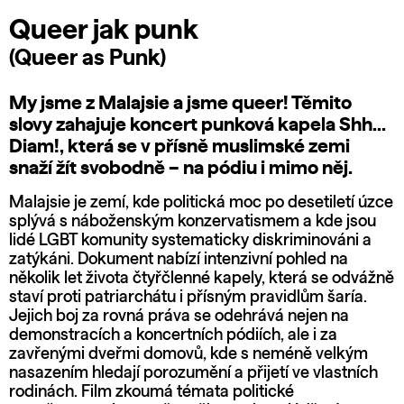
Queer jak punk
(Queer as Punk)
My jsme z Malajsie a jsme queer! Těmito
slovy zahajuje koncert punková kapela Shh…
Diam!, která se v přísně muslimské zemi
snaží žít svobodně – na pódiu i mimo něj.
Malajsie je zemí, kde politická moc po desetiletí úzce
splývá s náboženským konzervatismem a kde jsou
lidé LGBT komunity systematicky diskriminováni a
zatýkáni. Dokument nabízí intenzivní pohled na
několik let života čtyřčlenné kapely, která se odvážně
staví proti patriarchátu i přísným pravidlům šaría.
Jejich boj za rovná práva se odehrává nejen na
demonstracích a koncertních pódiích, ale i za
zavřenými dveřmi domovů, kde s neméně velkým
nasazením hledají porozumění a přijetí ve vlastních
rodinách. Film zkoumá témata politické