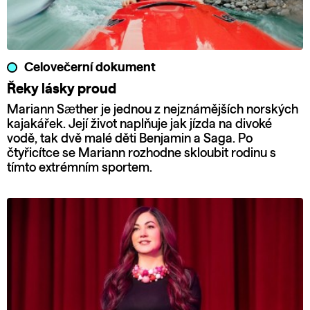
Celovečerní dokument
Řeky lásky proud
Mariann Sæther je jednou z nejznámějších norských
kajakářek. Její život naplňuje jak jízda na divoké
vodě, tak dvě malé děti Benjamin a Saga. Po
čtyřicítce se Mariann rozhodne skloubit rodinu s
tímto extrémním sportem.