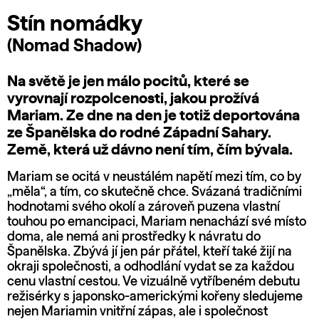
Stín nomádky
(Nomad Shadow)
Na světě je jen málo pocitů, které se
vyrovnají rozpolcenosti, jakou prožívá
Mariam. Ze dne na den je totiž deportována
ze Španělska do rodné Západní Sahary.
Země, která už dávno není tím, čím bývala.
Mariam se ocitá v neustálém napětí mezi tím, co by
„měla“, a tím, co skutečně chce. Svázaná tradičními
hodnotami svého okolí a zároveň puzena vlastní
touhou po emancipaci, Mariam nenachází své místo
doma, ale nemá ani prostředky k návratu do
Španělska. Zbývá jí jen pár přátel, kteří také žijí na
okraji společnosti, a odhodlání vydat se za každou
cenu vlastní cestou. Ve vizuálně vytříbeném debutu
režisérky s japonsko-americkými kořeny sledujeme
nejen Mariamin vnitřní zápas, ale i společnost