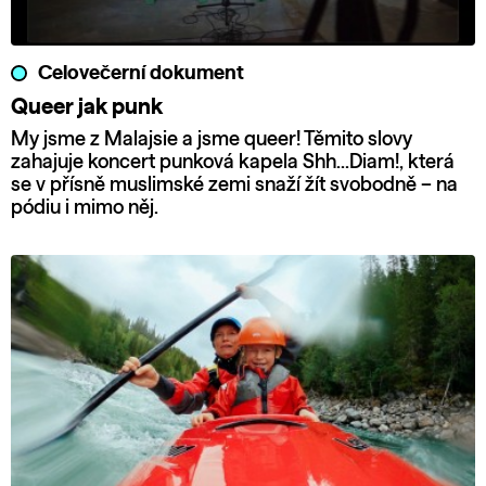
Celovečerní dokument
Queer jak punk
My jsme z Malajsie a jsme queer! Těmito slovy
zahajuje koncert punková kapela Shh…Diam!, která
se v přísně muslimské zemi snaží žít svobodně – na
pódiu i mimo něj.