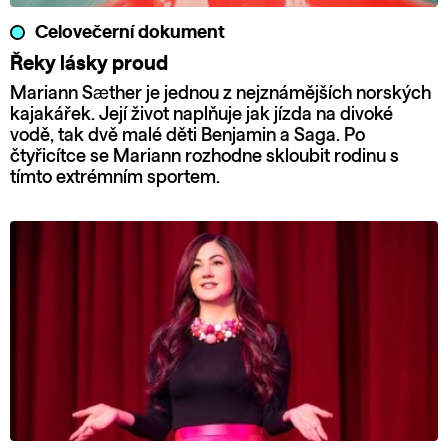
Celovečerní dokument
Řeky lásky proud
Mariann Sæther je jednou z nejznámějších norských
kajakářek. Její život naplňuje jak jízda na divoké
vodě, tak dvě malé děti Benjamin a Saga. Po
čtyřicítce se Mariann rozhodne skloubit rodinu s
tímto extrémním sportem.