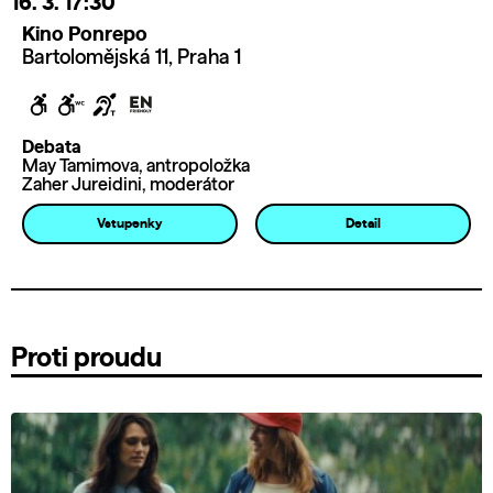
16. 3.
17:30
Kino Ponrepo
Bartolomějská 11, Praha 1
Debata
May Tamimova, antropoložka
Zaher Jureidini, moderátor
Vstupenky
Detail
Proti proudu