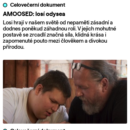
Celovečerní dokument
AMOOSED: losí odysea
Losi hrají v našem světě od nepaměti zásadní a
dodnes poněkud záhadnou roli. V jejich mohutné
postavě se zrcadlí značná síla, klidná krása i
zapomenuté pouto mezi člověkem a divokou
přírodou.