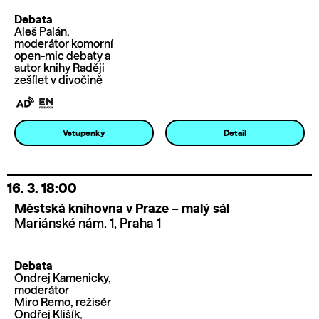
Debata
Aleš Palán,
moderátor komorní
open-mic debaty a
autor knihy Raději
zešílet v divočině
Vstupenky
Detail
16. 3.
18:00
Městská knihovna v Praze – malý sál
Mariánské nám. 1, Praha 1
Debata
Ondrej Kamenicky,
moderátor
Miro Remo, režisér
Ondřej Klišík,