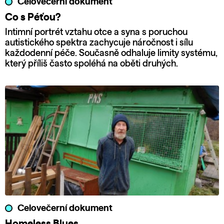
Celovečerní dokument
Co s Péťou?
Intimní portrét vztahu otce a syna s poruchou
autistického spektra zachycuje náročnost i sílu
každodenní péče. Současně odhaluje limity systému,
který příliš často spoléhá na oběti druhých.
Celovečerní dokument