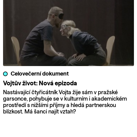
Celovečerní dokument
Vojtův život: Nová epizoda
Nastávající čtyřicátník Vojta žije sám v pražské
garsonce, pohybuje se v kulturním i akademickém
prostředí s nižšími příjmy a hledá partnerskou
blízkost. Má šanci najít vztah?