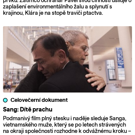
prvku. Zatímco ochranář Pavel svou činností usiluje o
zaplašení environmentálního žalu a splynutí s
krajinou, Klára je na stopě traviči ptactva.
Celovečerní dokument
Sang: Dítě prachu
Podmanivý film plný stesku i naděje sleduje Sanga,
vietnamského muže, který se po letech strávených
na okraji společnosti rozhodne k odvážnému kroku –