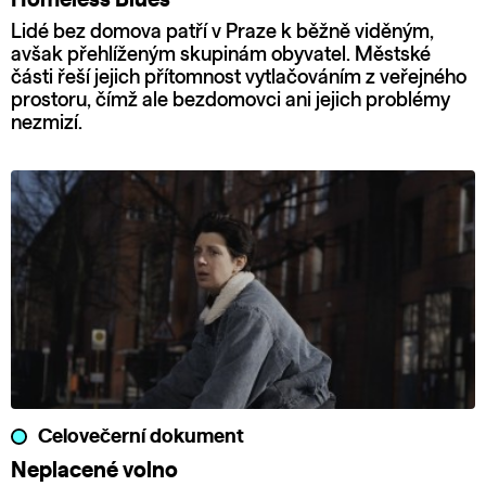
Homeless Blues
Lidé bez domova patří v Praze k běžně viděným,
avšak přehlíženým skupinám obyvatel. Městské
části řeší jejich přítomnost vytlačováním z veřejného
prostoru, čímž ale bezdomovci ani jejich problémy
nezmizí.
Celovečerní dokument
Neplacené volno