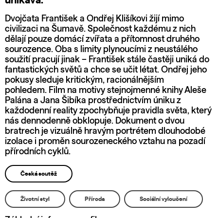
unikavá.
Dvojčata František a Ondřej Klišíkovi žijí mimo
civilizaci na Šumavě. Společnost každému z nich
dělají pouze domácí zvířata a přítomnost druhého
sourozence. Oba s limity plynoucími z neustálého
soužití pracují jinak – František stále častěji uniká do
fantastických světů a chce se učit létat. Ondřej jeho
pokusy sleduje kritickým, racionálnějším
pohledem. Film na motivy stejnojmenné knihy Aleše
Palána a Jana Šibíka prostřednictvím úniku z
každodenní reality zpochybňuje pravidla světa, který
nás dennodenně obklopuje. Dokument o dvou
bratrech je vizuálně hravým portrétem dlouhodobé
izolace i proměn sourozeneckého vztahu na pozadí
přírodních cyklů.
Česká soutěž
Životní styl
Příroda
Sociální vyloučení