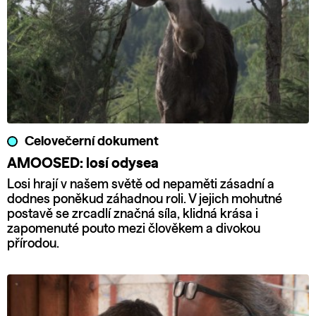
Celovečerní dokument
AMOOSED: losí odysea
Losi hrají v našem světě od nepaměti zásadní a
dodnes poněkud záhadnou roli. V jejich mohutné
postavě se zrcadlí značná síla, klidná krása i
zapomenuté pouto mezi člověkem a divokou
přírodou.