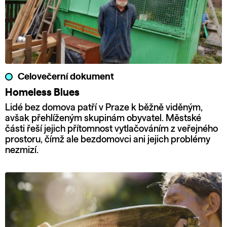
Celovečerní dokument
Homeless Blues
Lidé bez domova patří v Praze k běžně viděným,
avšak přehlíženým skupinám obyvatel. Městské
části řeší jejich přítomnost vytlačováním z veřejného
prostoru, čímž ale bezdomovci ani jejich problémy
nezmizí.