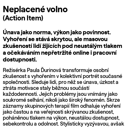
Neplacené volno
(Action Item)
Únava jako norma, výkon jako povinnost.
Vyhoření se stává skrytou, ale masovou
zkušeností lidí žijících pod neustálým tlakem
a očekáváním nepřetržité online i pracovní
dostupnosti.
Režisérka Paula Ďurinová transformuje osobní
zkušenost s vyhořením v kolektivní portrét současné
společnosti. Sleduje lidi, pro něž se únava, úzkost a
ztráta motivace staly běžnou součástí
každodennosti. Jejich problémy jsou vnímány jako
soukromé selhání, nikoli jako široký fenomén. Skrze
záznamy skupinových terapií film odhaluje vyhoření
jako častou a na veřejnosti skrývanou zkušenost,
poháněnou tlakem na výkon, neustálou dostupnost,
sebekontrolu a odolnost. Stylisticky vyzývavou, avšak