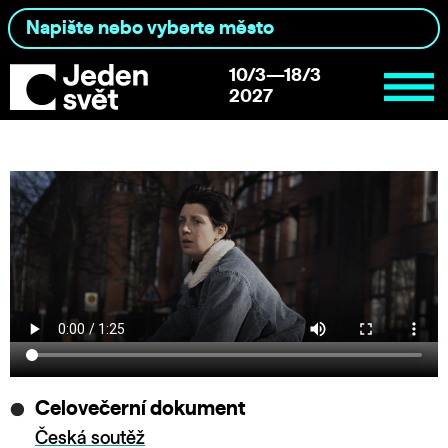
10/3—18/3
2027
Celovečerní dokument
Česká soutěž