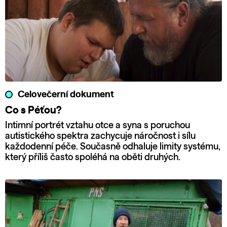
Celovečerní dokument
Co s Péťou?
Intimní portrét vztahu otce a syna s poruchou
autistického spektra zachycuje náročnost i sílu
každodenní péče. Současně odhaluje limity systému,
který příliš často spoléhá na oběti druhých.