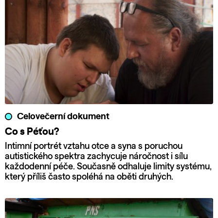
Celovečerní dokument
Co s Péťou?
Intimní portrét vztahu otce a syna s poruchou
autistického spektra zachycuje náročnost i sílu
každodenní péče. Současně odhaluje limity systému,
který příliš často spoléhá na oběti druhých.