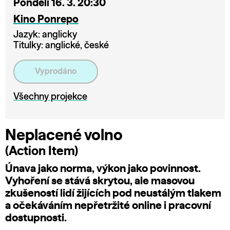
Pondělí 16. 3. 20:30
Kino Ponrepo
Jazyk: anglicky
Titulky: anglické, české
Vyprodáno
Všechny projekce
Neplacené volno
(Action Item)
Únava jako norma, výkon jako povinnost.
Vyhoření se stává skrytou, ale masovou
zkušeností lidí žijících pod neustálým tlakem
a očekáváním nepřetržité online i pracovní
dostupnosti.