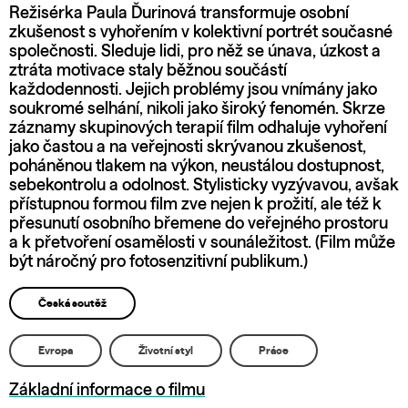
Režisérka Paula Ďurinová transformuje osobní
zkušenost s vyhořením v kolektivní portrét současné
společnosti. Sleduje lidi, pro něž se únava, úzkost a
ztráta motivace staly běžnou součástí
každodennosti. Jejich problémy jsou vnímány jako
soukromé selhání, nikoli jako široký fenomén. Skrze
záznamy skupinových terapií film odhaluje vyhoření
jako častou a na veřejnosti skrývanou zkušenost,
poháněnou tlakem na výkon, neustálou dostupnost,
sebekontrolu a odolnost. Stylisticky vyzývavou, avšak
přístupnou formou film zve nejen k prožití, ale též k
přesunutí osobního břemene do veřejného prostoru
a k přetvoření osamělosti v sounáležitost. (Film může
být náročný pro fotosenzitivní publikum.)
Česká soutěž
Evropa
Životní styl
Práce
Základní informace o filmu