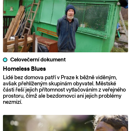
Celovečerní dokument
Homeless Blues
Lidé bez domova patří v Praze k běžně viděným,
avšak přehlíženým skupinám obyvatel. Městské
části řeší jejich přítomnost vytlačováním z veřejného
prostoru, čímž ale bezdomovci ani jejich problémy
nezmizí.