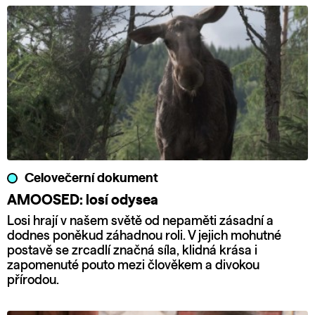
Celovečerní dokument
AMOOSED: losí odysea
Losi hrají v našem světě od nepaměti zásadní a
dodnes poněkud záhadnou roli. V jejich mohutné
postavě se zrcadlí značná síla, klidná krása i
zapomenuté pouto mezi člověkem a divokou
přírodou.