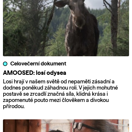
Celovečerní dokument
AMOOSED: losí odysea
Losi hrají v našem světě od nepaměti zásadní a
dodnes poněkud záhadnou roli. V jejich mohutné
postavě se zrcadlí značná síla, klidná krása i
zapomenuté pouto mezi člověkem a divokou
přírodou.