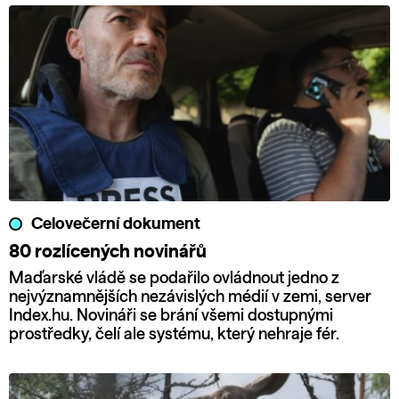
Celovečerní dokument
80 rozlícených novinářů
Maďarské vládě se podařilo ovládnout jedno z
nejvýznamnějších nezávislých médií v zemi, server
Index.hu. Novináři se brání všemi dostupnými
prostředky, čelí ale systému, který nehraje fér.