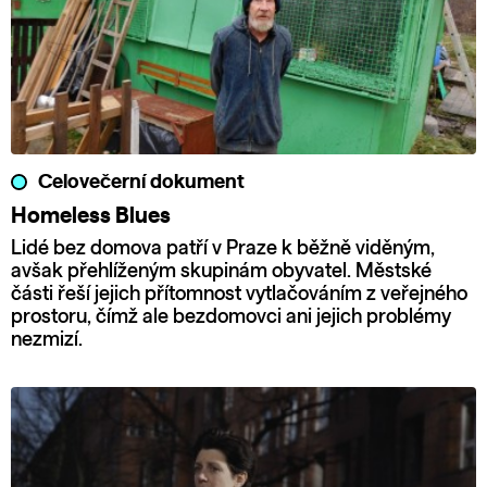
Celovečerní dokument
Homeless Blues
Lidé bez domova patří v Praze k běžně viděným,
avšak přehlíženým skupinám obyvatel. Městské
části řeší jejich přítomnost vytlačováním z veřejného
prostoru, čímž ale bezdomovci ani jejich problémy
nezmizí.