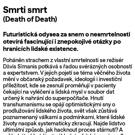
Smrti smrt
(Death of Death)
Futuristická odysea za snem o nesmrtelnosti
otevírá fascinující i znepokojivé otázky po
hranicích lidské existence.
Poháněn strachem z vlastní smrtelnosti se režisér
Dāvis Sīmanis potkává s řadou svérázných osobností
a expertstvem. V jejich pojetí se téma věčného života
mění v občanský požadavek, ideologii i investiční
příležitost, kde se zesnulí proměňují v pacienty
čekající na vyléčení a lidská mysl v soubor dat
určený k nahrání do superpočítače. Hnutí
transhumanismu se opájí optimistickými sny o
prodlužování lidského života, svět však zůstává
poznamenaný válkami a podmínkami, které lidské
životy naopak systematicky zkracují. Najde lidstvo
ultimátní způsob, jak hacknout proces stárnutí? A