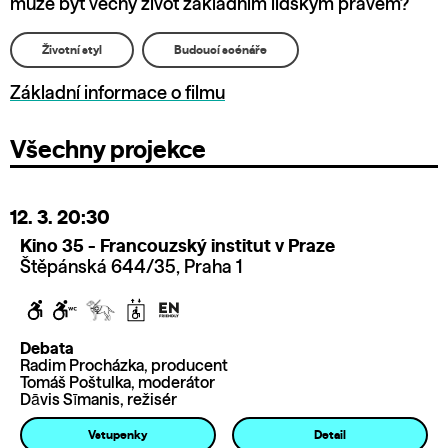
může být věčný život základním lidským právem?
Životní styl
Budoucí scénáře
Základní informace o filmu
Všechny projekce
12. 3.
20:30
Kino 35 - Francouzský institut v Praze
Štěpánská 644/35, Praha 1
Debata
Radim Procházka, producent
Tomáš Poštulka, moderátor
Dāvis Sīmanis, režisér
Vstupenky
Detail