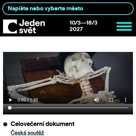
10/3—18/3
2027
Celovečerní dokument
Česká soutěž