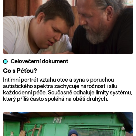
Celovečerní dokument
Co s Péťou?
Intimní portrét vztahu otce a syna s poruchou
autistického spektra zachycuje náročnost i sílu
každodenní péče. Současně odhaluje limity systému,
který příliš často spoléhá na oběti druhých.