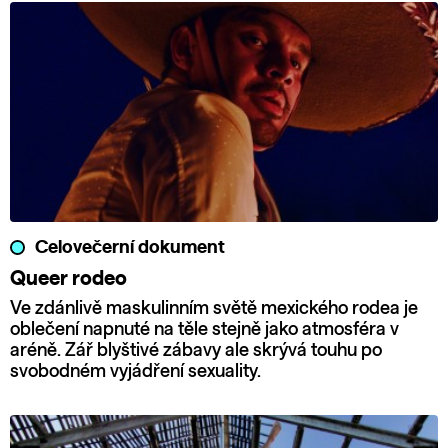
Celovečerní dokument
Queer rodeo
Ve zdánlivě maskulinním světě mexického rodea je
oblečení napnuté na těle stejně jako atmosféra v
aréně. Zář blyštivé zábavy ale skrývá touhu po
svobodném vyjádření sexuality.