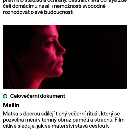
právního statusu a ochrany. Šestnáctiletá Soraya zde
čelí domácímu násilí i nemožnosti svobodně
rozhodovat o své budoucnosti.
Celovečerní dokument
Mailin
Matka s dcerou sdílejí tichý večerní rituál, který se
pozvolna mění v temný obraz paměti a strachu. Film
citlivě sleduje, jak se mateřství stává cestou k