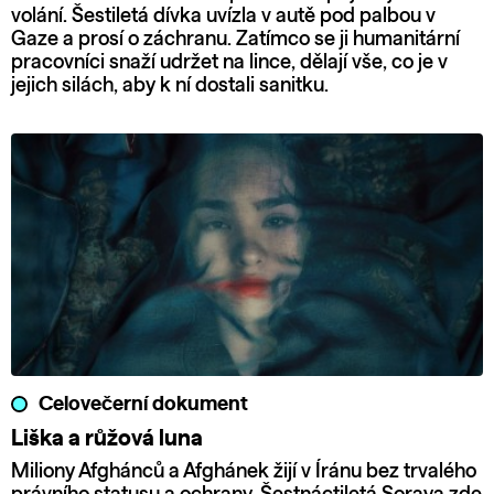
volání. Šestiletá dívka uvízla v autě pod palbou v
Gaze a prosí o záchranu. Zatímco se ji humanitární
pracovníci snaží udržet na lince, dělají vše, co je v
jejich silách, aby k ní dostali sanitku.
Celovečerní dokument
Liška a růžová luna
Miliony Afghánců a Afghánek žijí v Íránu bez trvalého