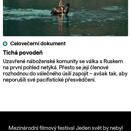
Celovečerní dokument
Tichá povodeň
Uzavřené náboženské komunity se válka s Ruskem
na první pohled netýká. Přesto se její členové
rozhodnou do válečného úsilí zapojit – avšak tak, aby
neporušili své pacifistické přesvědčení.
Mezinárodní filmový festival Jeden svět by nebyl