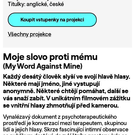
Titulky: anglické, české
Koupit vstupenky na projekci
Všechny projekce
Moje slovo proti mému
(My Word Against Mine)
Každý desátý člověk slyší ve svojí hlavě hlasy.
Některé mají jméno, jiné vystupují
anonymně. Některé chtějí pomáhat, další se
vás snaží zabít. V unikátním filmovém zážitku
se vnitřní hlasy zhmotňují před kamerou.
Vynalézavý dokument z psychoterapeutického
prostředí je konverzací mezi terapeutem, skupinou
lidí a jejich hlasy. Skrze fascinující intimní observace