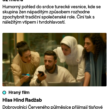
Humorný pohled do srdce turecké vesnice, kde se
skupina žen nápaditým způsobem rozhodne
zpochybnit tradiční společenské role. Činí tak s
náležitým vtipem i tvrdohlavostí.
Hraný film
Hlas Hind Radžab
Dobrovolníci Červeného půlměsíce přijímají tísňové