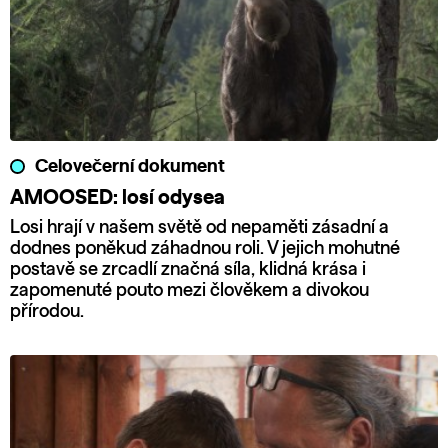
Celovečerní dokument
AMOOSED: losí odysea
Losi hrají v našem světě od nepaměti zásadní a
dodnes poněkud záhadnou roli. V jejich mohutné
postavě se zrcadlí značná síla, klidná krása i
zapomenuté pouto mezi člověkem a divokou
přírodou.