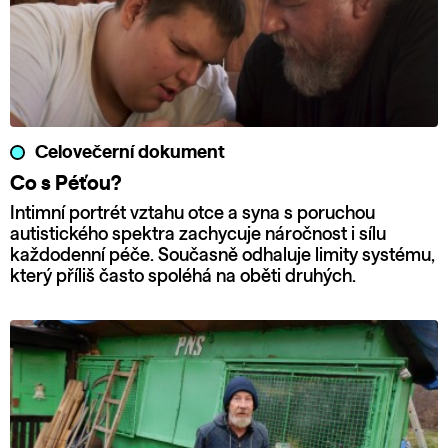
Celovečerní dokument
Co s Péťou?
Intimní portrét vztahu otce a syna s poruchou
autistického spektra zachycuje náročnost i sílu
každodenní péče. Současně odhaluje limity systému,
který příliš často spoléhá na oběti druhých.