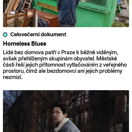
Celovečerní dokument
Homeless Blues
Lidé bez domova patří v Praze k běžně viděným,
avšak přehlíženým skupinám obyvatel. Městské
části řeší jejich přítomnost vytlačováním z veřejného
prostoru, čímž ale bezdomovci ani jejich problémy
nezmizí.