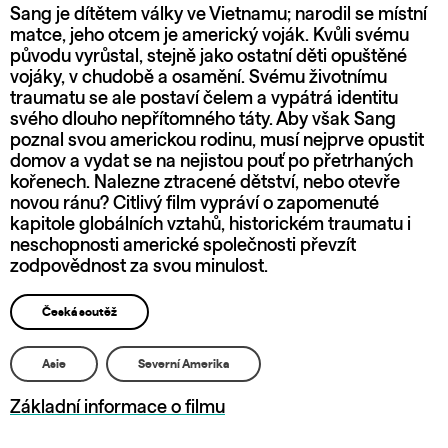
Sang je dítětem války ve Vietnamu; narodil se místní
matce, jeho otcem je americký voják. Kvůli svému
původu vyrůstal, stejně jako ostatní děti opuštěné
vojáky, v chudobě a osamění. Svému životnímu
traumatu se ale postaví čelem a vypátrá identitu
svého dlouho nepřítomného táty. Aby však Sang
poznal svou americkou rodinu, musí nejprve opustit
domov a vydat se na nejistou pouť po přetrhaných
kořenech. Nalezne ztracené dětství, nebo otevře
novou ránu? Citlivý film vypráví o zapomenuté
kapitole globálních vztahů, historickém traumatu i
neschopnosti americké společnosti převzít
zodpovědnost za svou minulost.
Česká soutěž
Asie
Severní Amerika
Základní informace o filmu