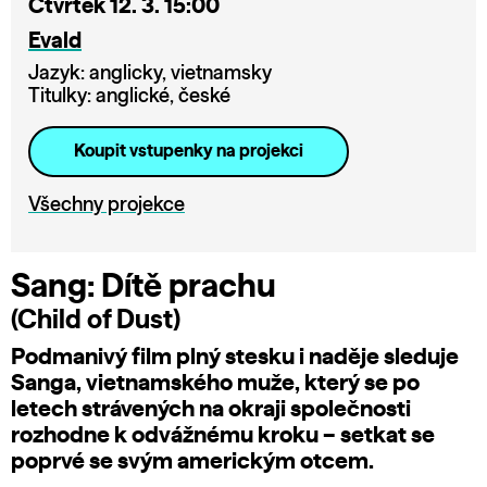
Čtvrtek 12. 3. 15:00
Evald
Jazyk: anglicky, vietnamsky
Titulky: anglické, české
Koupit vstupenky na projekci
Všechny projekce
Sang: Dítě prachu
(Child of Dust)
Podmanivý film plný stesku i naděje sleduje
Sanga, vietnamského muže, který se po
letech strávených na okraji společnosti
rozhodne k odvážnému kroku – setkat se
poprvé se svým americkým otcem.