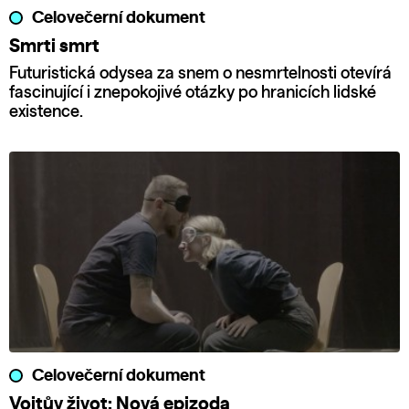
Celovečerní dokument
Smrti smrt
Futuristická odysea za snem o nesmrtelnosti otevírá
fascinující i znepokojivé otázky po hranicích lidské
existence.
Celovečerní dokument
Vojtův život: Nová epizoda