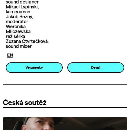
sound designer
Mikael Lypinski,
kameraman
Jakub Režný,
moderátor
Weronika
Mliczewska,
režisérka
Zuzana Čtvrtečková,
sound mixer
Vstupenky
Detail
Česká soutěž