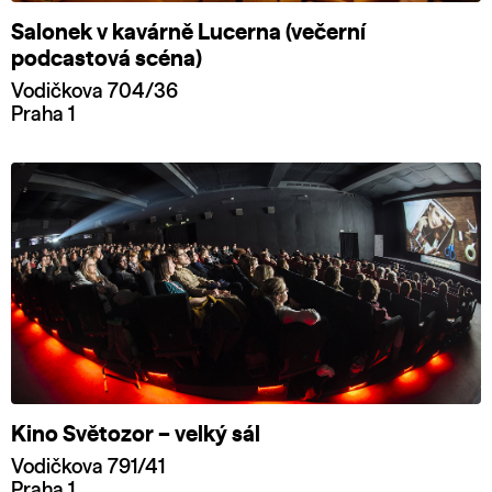
Salonek v kavárně Lucerna (večerní
podcastová scéna)
Vodičkova 704/36
Praha 1
Kino Světozor – velký sál
Vodičkova 791/41
Praha 1