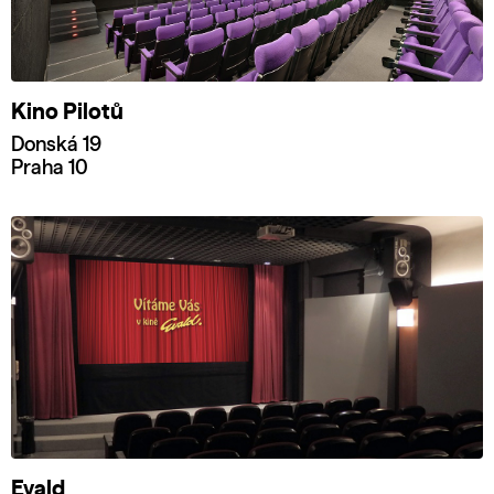
Kino Pilotů
Donská 19
Praha 10
Evald