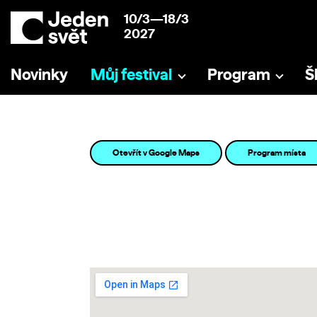
10/3—18/3
2027
Novinky
Můj festival
Program
Š
Otevřít v Google Maps
Program místa