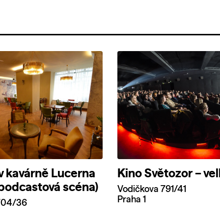
v kavárně Lucerna
Kino Světozor – vel
 podcastová scéna)
Vodičkova 791/41
Praha 1
704/36