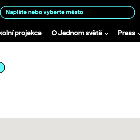
kolní projekce
O Jednom světě
Press