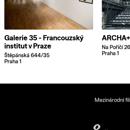
Galerie 35 - Francouzský
ARCHA+ (
institut v Praze
Na Poříčí 2
Praha 1
Štěpánská 644/35
Praha 1
Mezinárodní fi