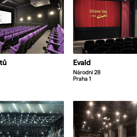
otů
Evald
Národní 28
Praha 1