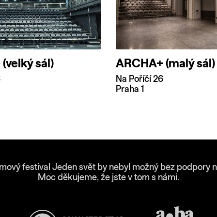
velký sál)
ARCHA+ (malý sál)
6
Na Poříčí 26
Praha 1
lmový festival Jeden svět by nebyl možný bez podpory n
Moc děkujeme, že jste v tom s námi.