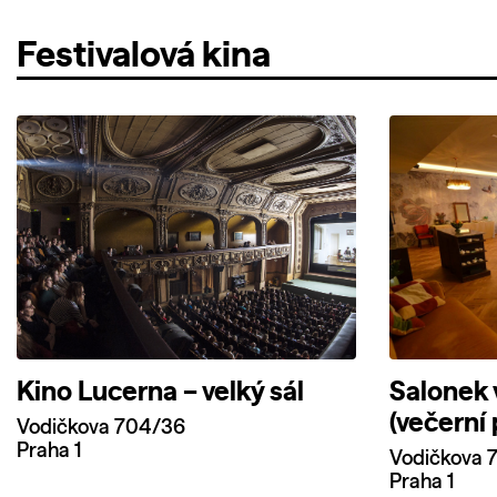
Festivalová kina
Kino Lucerna – velký sál
Salonek 
(večerní
Vodičkova 704/36
Praha 1
Vodičkova 
Praha 1