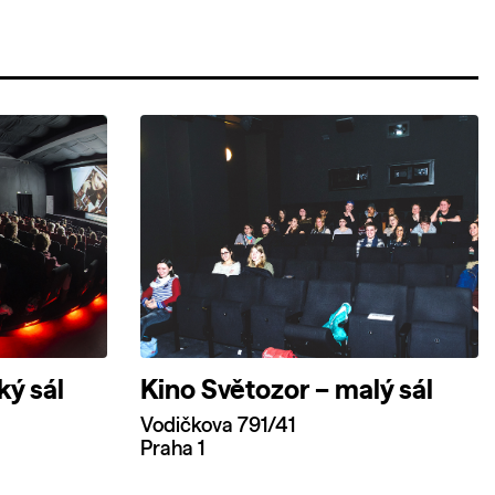
ký sál
Kino Světozor – malý sál
Vodičkova 791/41
Praha 1