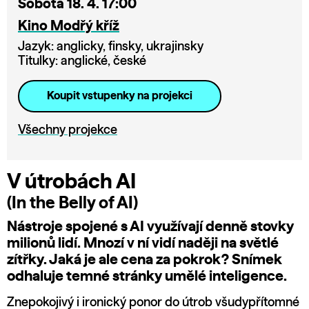
Sobota 18. 4. 17:00
Kino Modřý kříž
Jazyk: anglicky, finsky, ukrajinsky
Titulky: anglické, české
Koupit vstupenky na projekci
Všechny projekce
V útrobách AI
(In the Belly of AI)
Nástroje spojené s AI využívají denně stovky
milionů lidí. Mnozí v ní vidí naději na světlé
zítřky. Jaká je ale cena za pokrok? Snímek
odhaluje temné stránky umělé inteligence.
Znepokojivý i ironický ponor do útrob všudypřítomné