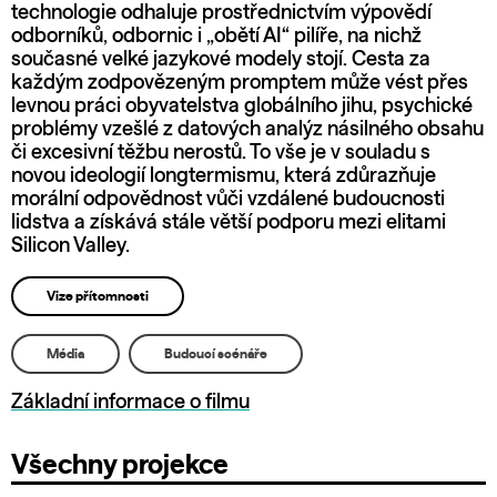
technologie odhaluje prostřednictvím výpovědí
odborníků, odbornic i „obětí AI“ pilíře, na nichž
současné velké jazykové modely stojí. Cesta za
každým zodpovězeným promptem může vést přes
levnou práci obyvatelstva globálního jihu, psychické
problémy vzešlé z datových analýz násilného obsahu
či excesivní těžbu nerostů. To vše je v souladu s
novou ideologií longtermismu, která zdůrazňuje
morální odpovědnost vůči vzdálené budoucnosti
lidstva a získává stále větší podporu mezi elitami
Silicon Valley.
Vize přítomnosti
Média
Budoucí scénáře
Základní informace o filmu
Všechny projekce