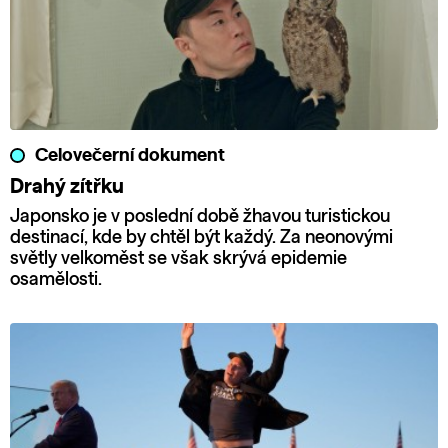
Celovečerní dokument
Drahý zítřku
Japonsko je v poslední době žhavou turistickou
destinací, kde by chtěl být každý. Za neonovými
světly velkoměst se však skrývá epidemie
osamělosti.