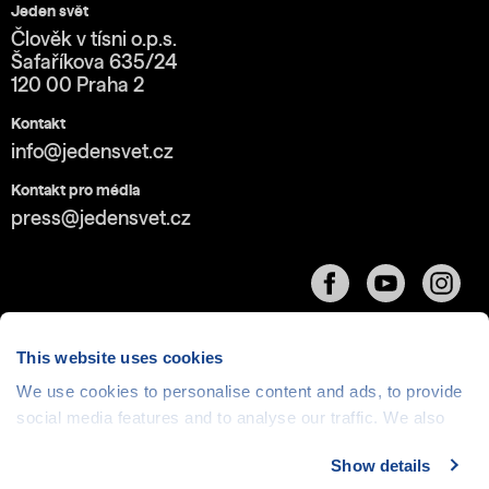
Jeden svět
Člověk v tísni o.p.s.
Šafaříkova 635/24
120 00 Praha 2
Kontakt
info@jedensvet.cz
Kontakt pro média
press@jedensvet.cz
This website uses cookies
We use cookies to personalise content and ads, to provide
social media features and to analyse our traffic. We also
Cookies
| © 1999-2026 Člověk v tísni o.p.s., web běží
v rámci bezplatného
serverhosting
společnosti
share information about your use of our site with our social
CZECHIA.COM
Show details
media, advertising and analytics partners who may