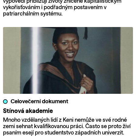
výpovědi přibližují životy zničené kapitalistickým
vykořisťováním i podřadným postavením v
patriarchálním systému.
Celovečerní dokument
Stínová akademie
Mnoho vzdělaných lidí z Keni nemůže ve své rodné
zemi sehnat kvalifikovanou práci. Často se proto živí
psaním esejí pro studentstvo západních univerzit.