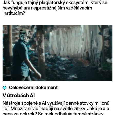
Jak funguje tajný plagiátorský ekosystém, který se
nevyhýbá ani nejprestižnějším vzdělávacím
institucím?
Celovečerní dokument
V útrobách AI
Nástroje spojené s AI využívají denně stovky milionů
lidí. Mnozí v ní vidí naději na světlé zítřky. Jaká je ale
cena za pokrok? Snímek odhaluje temné stránky