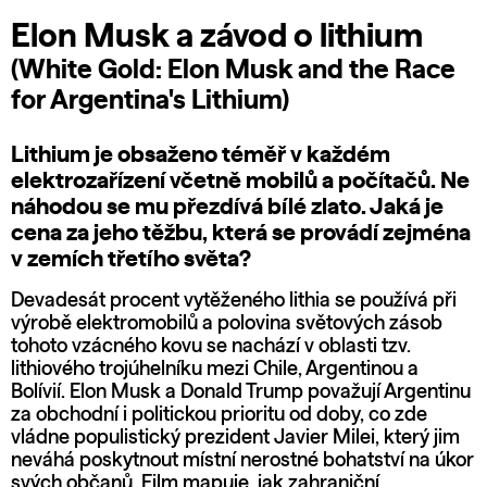
Elon Musk a závod o lithium
(White Gold: Elon Musk and the Race
for Argentina's Lithium)
Lithium je obsaženo téměř v každém
elektrozařízení včetně mobilů a počítačů. Ne
náhodou se mu přezdívá bílé zlato. Jaká je
cena za jeho těžbu, která se provádí zejména
v zemích třetího světa?
Devadesát procent vytěženého lithia se používá při
výrobě elektromobilů a polovina světových zásob
tohoto vzácného kovu se nachází v oblasti tzv.
lithiového trojúhelníku mezi Chile, Argentinou a
Bolívií. Elon Musk a Donald Trump považují Argentinu
za obchodní i politickou prioritu od doby, co zde
vládne populistický prezident Javier Milei, který jim
neváhá poskytnout místní nerostné bohatství na úkor
svých občanů. Film mapuje, jak zahraniční