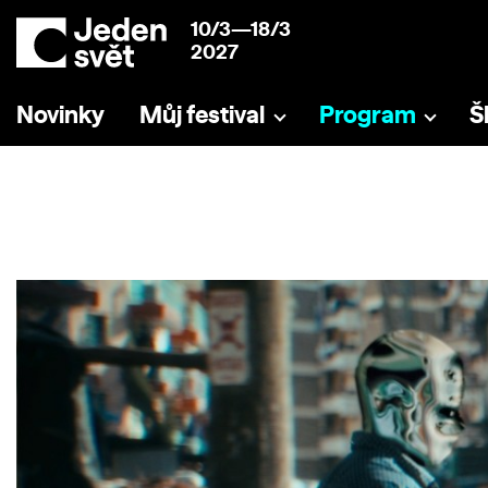
10/3—18/3
2027
Novinky
Můj festival
Program
Š