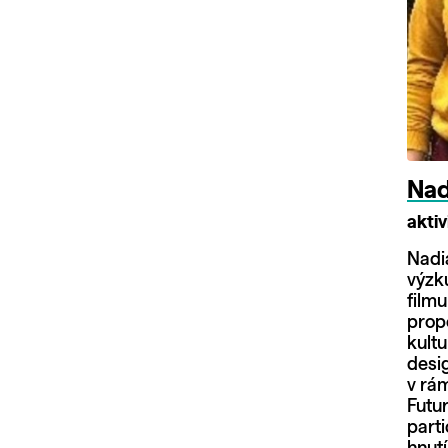
Nad
akti
Nadi
výzku
filmu
propo
kultu
desi
v rám
Futur
parti