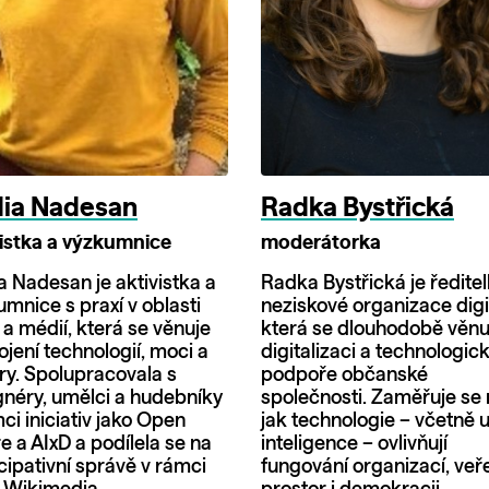
ia Nadesan
Radka Bystřická
vistka a výzkumnice
moderátorka
a Nadesan je aktivistka a
Radka Bystřická je ředite
mnice s praxí v oblasti
neziskové organizace digi
 a médií, která se věnuje
která se dlouhodobě věnu
jení technologií, moci a
digitalizaci a technologic
ry. Spolupracovala s
podpoře občanské
gnéry, umělci a hudebníky
společnosti. Zaměřuje se 
ci iniciativ jako Open
jak technologie – včetně 
e a AIxD a podílela se na
inteligence – ovlivňují
cipativní správě v rámci
fungování organizací, veř