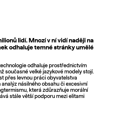
ionů lidí. Mnozí v ní vidí naději na
nímek odhaluje temné stránky umělé
technologie odhaluje prostřednictvím
chž současné velké jazykové modely stojí.
přes levnou práci obyvatelstva
 analýz násilného obsahu či excesivní
longtermismu, která zdůrazňuje morální
ává stále větší podporu mezi elitami