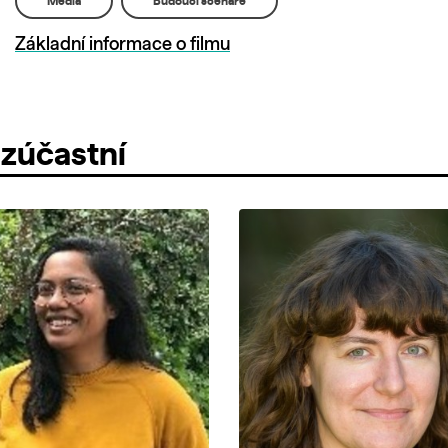
Média
Budoucí scénáře
Základní informace o filmu
 zúčastní