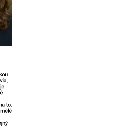
lkou
via,
je
ké
na to,
umělé
ejný