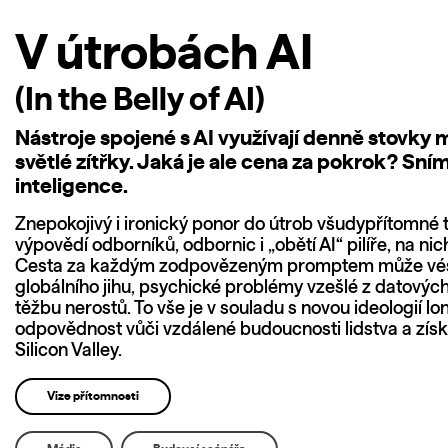
V útrobách AI
(In the Belly of AI)
Nástroje spojené s AI využívají denně stovky mil
světlé zítřky. Jaká je ale cena za pokrok? S
inteligence.
Znepokojivý i ironický ponor do útrob všudypřítomné 
výpovědí odborníků, odbornic i „obětí AI“ pilíře, na ni
Cesta za každým zodpovězeným promptem může vést 
globálního jihu, psychické problémy vzešlé z datových
těžbu nerostů. To vše je v souladu s novou ideologií 
odpovědnost vůči vzdálené budoucnosti lidstva a získ
Silicon Valley.
Vize přítomnosti