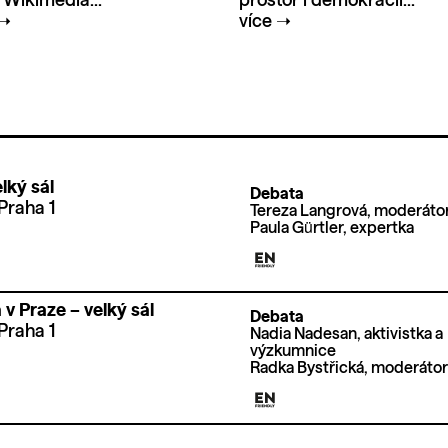
 Wikimedia...
prostor i demokracii...
➝
více
➝
lký sál
Debata
Praha 1
Tereza Langrová, moderáto
Paula Gürtler, expertka
v Praze – velký sál
Debata
Praha 1
Nadia Nadesan, aktivistka a
výzkumnice
Radka Bystřická, moderáto