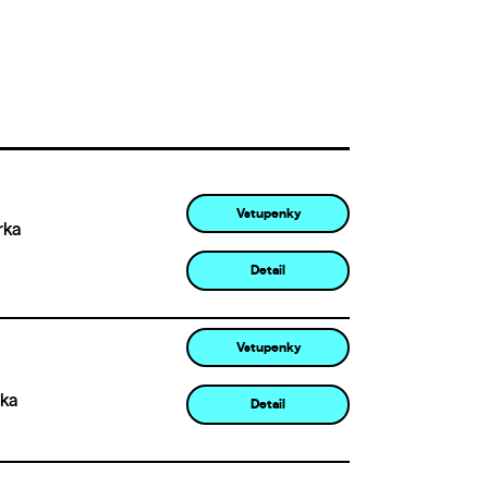
Vstupenky
rka
Detail
Vstupenky
rka
Detail