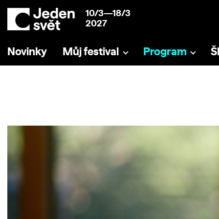
10/3—18/3
2027
Novinky
Můj festival
Program
Š