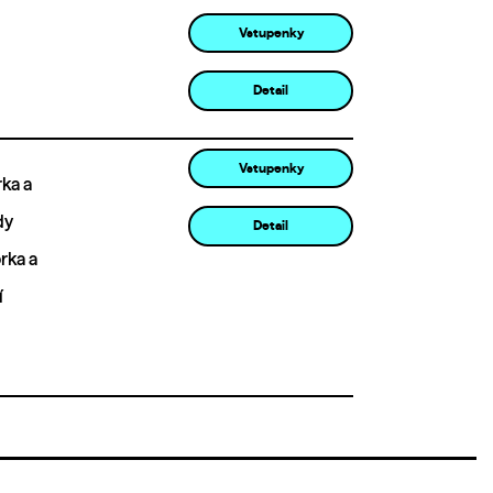
Vstupenky
Detail
Vstupenky
ka a
dy
Detail
rka a
í