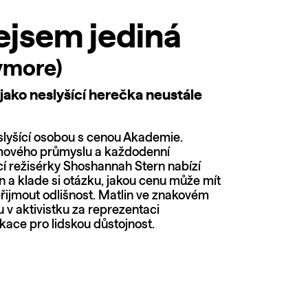
ejsem jediná
ymore)
jako neslyšící herečka neustále
eslyšící osobou s cenou Akademie.
ilmového průmyslu a každodenní
ící režisérky Shoshannah Stern nabízí
in a klade si otázku, jakou cenu může mít
přijmout odlišnost. Matlin ve znakovém
 v aktivistku za reprezentaci
ikace pro lidskou důstojnost.