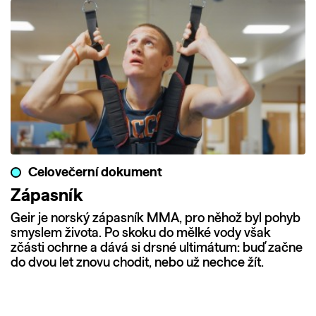
Celovečerní dokument
Zápasník
Geir je norský zápasník MMA, pro něhož byl pohyb
smyslem života. Po skoku do mělké vody však
zčásti ochrne a dává si drsné ultimátum: buď začne
do dvou let znovu chodit, nebo už nechce žít.