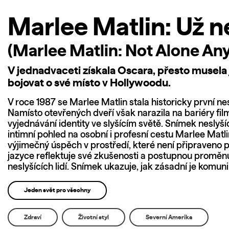
Marlee Matlin: Už n
(Marlee Matlin: Not Alone An
V jednadvaceti získala Oscara, přesto musela 
bojovat o své místo v Hollywoodu.
V roce 1987 se Marlee Matlin stala historicky první n
Namísto otevřených dveří však narazila na bariéry f
vyjednávání identity ve slyšícím světě. Snímek neslyš
intimní pohled na osobní i profesní cestu Marlee Matl
výjimečný úspěch v prostředí, které není připraveno 
jazyce reflektuje své zkušenosti a postupnou proměnu
neslyšících lidí. Snímek ukazuje, jak zásadní je komun
Jeden svět pro všechny
Zdraví
Životní styl
Severní Amerika