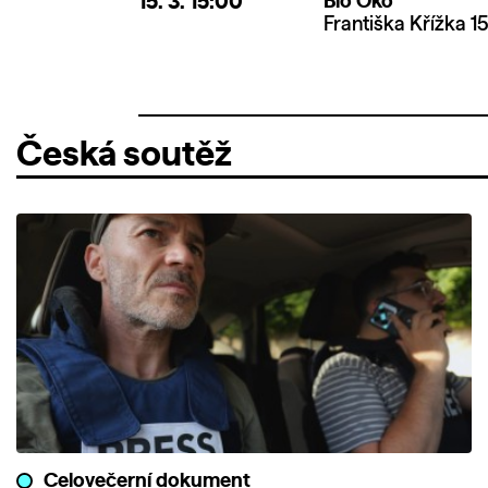
15. 3.
15:00
Bio Oko
Františka Křížka 15
Česká soutěž
Celovečerní dokument