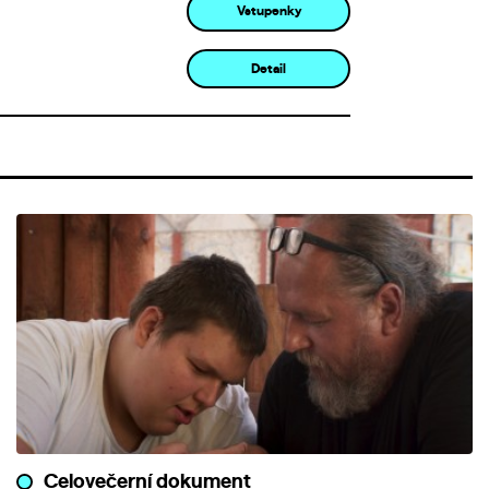
Vstupenky
Detail
Celovečerní dokument