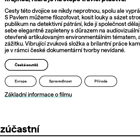
Cesty této dvojice se nikdy neprotnou, spolu ale vyprá
S Pavlem můžeme filozofovat, kosit louky a sázet st
publikum na detektivní pátrání, kde jí společnost dělají 
sebe elegantně zapleteny s důrazem na audiovizuální s
otevřeně artikulovaným environmentálním tématem, 
zážitku. Vibrující zvuková složka a brilantní práce ka
je v rámci české dokumentární tvorby nevídané.
Česká soutěž
Evropa
Spravedlnost
Příroda
Základní informace o filmu
 zúčastní