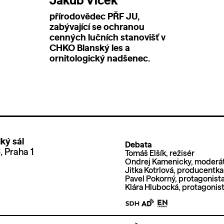
Jakub Vlček
přírodovědec PŘF JU,
zabývající se ochranou
cenných lučních stanovišť v
CHKO Blanský les a
ornitologický nadšenec.
ký sál
Debata
 Praha 1
Tomáš Elšík, režisér
Ondrej Kamenicky, moderá
Jitka Kotrlová, producentka
Pavel Pokorný, protagonist
Klára Hlubocká, protagonis