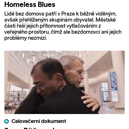
Homeless Blues
Lidé bez domova patří v Praze k běžně viděným,
avšak přehlíženým skupinám obyvatel. Městské
části řeší jejich přítomnost vytlačováním z
veřejného prostoru, čímž ale bezdomovci ani jejich
problémy nezmizí.
Celovečerní dokument