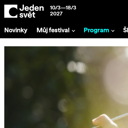
10/3—18/3
2027
Novinky
Můj festival
Program
Š