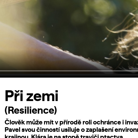
Při zemi
(Resilience)
Člověk může mít v přírodě roli ochránce i inv
Pavel svou činností usiluje o zaplašení environ
krajinou, Klára je na stopě traviči ptactva.