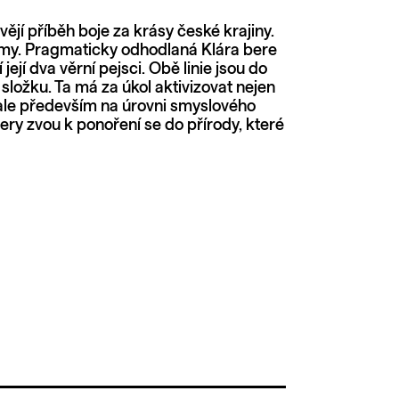
vějí příběh boje za krásy české krajiny.
romy. Pragmaticky odhodlaná Klára bere
její dva věrní pejsci. Obě linie jsou do
ložku. Ta má za úkol aktivizovat nejen
ale především na úrovni smyslového
mery zvou k ponoření se do přírody, které