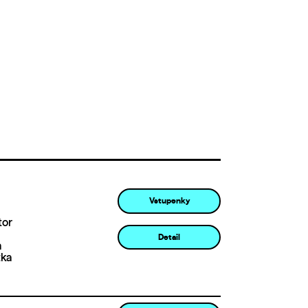
Vstupenky
tor
Detail
a
tka