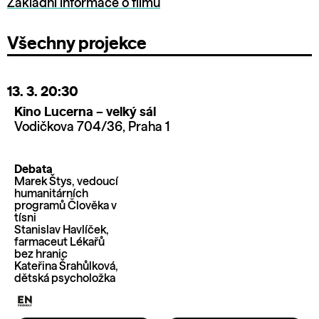
Základní informace o filmu
Všechny projekce
13. 3.
20:30
Kino Lucerna – velký sál
Vodičkova 704/36, Praha 1
Debata
Marek Štys, vedoucí
humanitárních
programů Člověka v
tísni
Stanislav Havlíček,
farmaceut Lékařů
bez hranic
Kateřina Šrahůlková,
dětská psycholožka