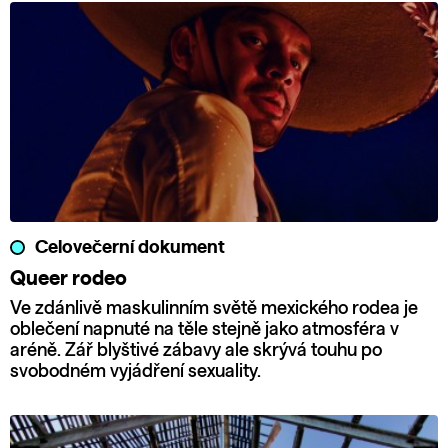
Celovečerní dokument
Queer rodeo
Ve zdánlivě maskulinním světě mexického rodea je
oblečení napnuté na těle stejně jako atmosféra v
aréně. Zář blyštivé zábavy ale skrývá touhu po
svobodném vyjádření sexuality.