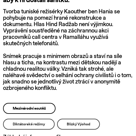
aby k ní dostali sanitku.
Tvorba tuniské režisérky Kaouther ben Hania se
pohybuje na pomezí hrané rekonstrukce a
dokumentu. Hlas Hind Radžab není výjimkou.
Vyprávění soustředěné na záchrannou akci
pracovníků call centra v Ramalláhu využívá
skutečných telefonátů.
Snímek pracuje s minimem obrazů a staví na síle
hlasu a ticha, na kontrastu mezi dětskou nadějí a
chladnou realitou války. Vzniká tak strohé, ale
naléhavé svědectví o selhání ochrany civilistů i o tom,
jak snadno se jednotlivý život ztrácí v anonymitě
ozbrojeného konfliktu.
Mezinárodní soutěž
Diktátorské režimy
Blízký Východ