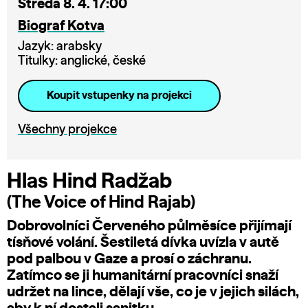
Středa 8. 4. 17:00
Biograf Kotva
Jazyk: arabsky
Titulky: anglické, české
Koupit vstupenky na projekci
Všechny projekce
Hlas Hind Radžab
(The Voice of Hind Rajab)
Dobrovolníci Červeného půlměsíce přijímají
tísňové volání. Šestiletá dívka uvízla v autě
pod palbou v Gaze a prosí o záchranu.
Zatímco se ji humanitární pracovníci snaží
udržet na lince, dělají vše, co je v jejich silách,