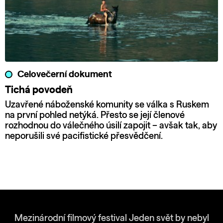
Celovečerní dokument
Tichá povodeň
Uzavřené náboženské komunity se válka s Ruskem
na první pohled netýká. Přesto se její členové
rozhodnou do válečného úsilí zapojit – avšak tak, aby
neporušili své pacifistické přesvědčení.
Mezinárodní filmový festival Jeden svět by nebyl