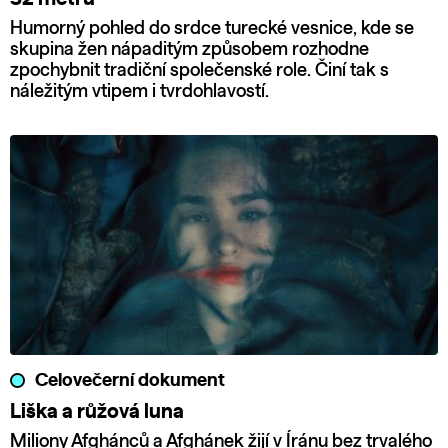
Humorný pohled do srdce turecké vesnice, kde se
skupina žen nápaditým způsobem rozhodne
zpochybnit tradiční společenské role. Činí tak s
náležitým vtipem i tvrdohlavostí.
Celovečerní dokument
Liška a růžová luna
Miliony Afghánců a Afghánek žijí v Íránu bez trvalého