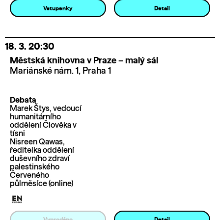
Vstupenky
Detail
18. 3.
20:30
Městská knihovna v Praze – malý sál
Mariánské nám. 1, Praha 1
Debata
Marek Štys, vedoucí
humanitárního
oddělení Člověka v
tísni
Nisreen Qawas,
ředitelka oddělení
duševního zdraví
palestinského
Červeného
půlměsíce (online)
Vyprodáno
Detail