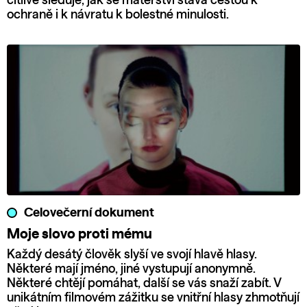
citlivě sleduje, jak se mateřství stává cestou k
ochraně i k návratu k bolestné minulosti.
Celovečerní dokument
Moje slovo proti mému
Každý desátý člověk slyší ve svojí hlavě hlasy.
Některé mají jméno, jiné vystupují anonymně.
Některé chtějí pomáhat, další se vás snaží zabít. V
unikátním filmovém zážitku se vnitřní hlasy zhmotňují