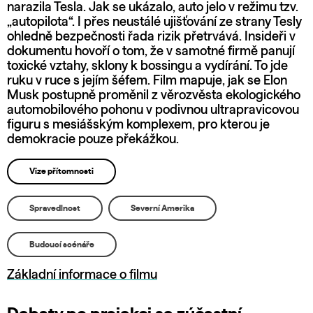
narazila Tesla. Jak se ukázalo, auto jelo v režimu tzv.
„autopilota“. I přes neustálé ujišťování ze strany Tesly
ohledně bezpečnosti řada rizik přetrvává. Insideři v
dokumentu hovoří o tom, že v samotné firmě panují
toxické vztahy, sklony k bossingu a vydírání. To jde
ruku v ruce s jejím šéfem. Film mapuje, jak se Elon
Musk postupně proměnil z věrozvěsta ekologického
automobilového pohonu v podivnou ultrapravicovou
figuru s mesiášským komplexem, pro kterou je
demokracie pouze překážkou.
Vize přítomnosti
Spravedlnost
Severní Amerika
Budoucí scénáře
Základní informace o filmu