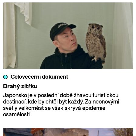
Celovečerní dokument
Drahý zítřku
Japonsko je v poslední době žhavou turistickou
destinací, kde by chtěl být každý. Za neonovými
světly velkoměst se však skrývá epidemie
osamělosti.