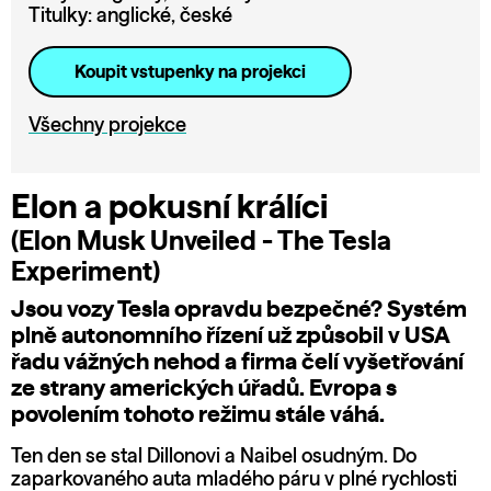
Titulky: anglické, české
Koupit vstupenky na projekci
Všechny projekce
Elon a pokusní králíci
(Elon Musk Unveiled - The Tesla
Experiment)
Jsou vozy Tesla opravdu bezpečné? Systém
plně autonomního řízení už způsobil v USA
řadu vážných nehod a firma čelí vyšetřování
ze strany amerických úřadů. Evropa s
povolením tohoto režimu stále váhá.
Ten den se stal Dillonovi a Naibel osudným. Do
zaparkovaného auta mladého páru v plné rychlosti