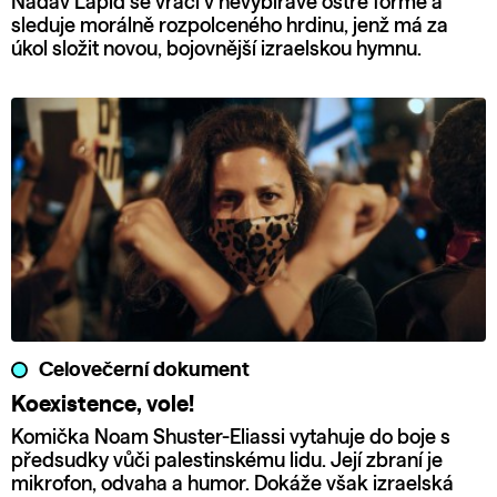
Nadav Lapid se vrací v nevybíravě ostré formě a
sleduje morálně rozpolceného hrdinu, jenž má za
úkol složit novou, bojovnější izraelskou hymnu.
Celovečerní dokument
Koexistence, vole!
Komička Noam Shuster-Eliassi vytahuje do boje s
předsudky vůči palestinskému lidu. Její zbraní je
mikrofon, odvaha a humor. Dokáže však izraelská