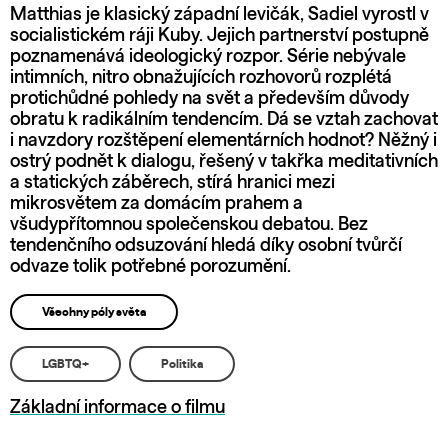
Matthias je klasický západní levičák, Sadiel vyrostl v
socialistickém ráji Kuby. Jejich partnerství postupně
poznamenává ideologický rozpor. Série nebývale
intimních, nitro obnažujících rozhovorů rozplétá
protichůdné pohledy na svět a především důvody
obratu k radikálním tendencím. Dá se vztah zachovat
i navzdory rozštěpení elementárních hodnot? Něžný i
ostrý podnět k dialogu, řešený v takřka meditativních
a statických záběrech, stírá hranici mezi
mikrosvětem za domácím prahem a
všudypřítomnou společenskou debatou. Bez
tendenčního odsuzování hledá díky osobní tvůrčí
odvaze tolik potřebné porozumění.
Všechny póly světa
LGBTQ+
Politika
Základní informace o filmu