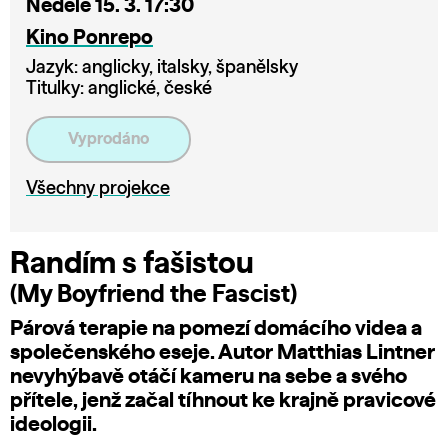
Neděle 15. 3. 17:30
Kino Ponrepo
Jazyk: anglicky, italsky, španělsky
Titulky: anglické, české
Vyprodáno
Všechny projekce
Randím s fašistou
(My Boyfriend the Fascist)
Párová terapie na pomezí domácího videa a
společenského eseje. Autor Matthias Lintner
nevyhýbavě otáčí kameru na sebe a svého
přítele, jenž začal tíhnout ke krajně pravicové
ideologii.