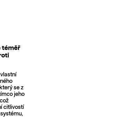
e téměř
oti
vlastní
eného
který se z
tímco jeho
 což
citlivostí
m systému,