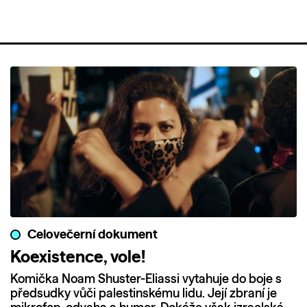
Celovečerní dokument
Koexistence, vole!
Komička Noam Shuster-Eliassi vytahuje do boje s
předsudky vůči palestinskému lidu. Její zbraní je