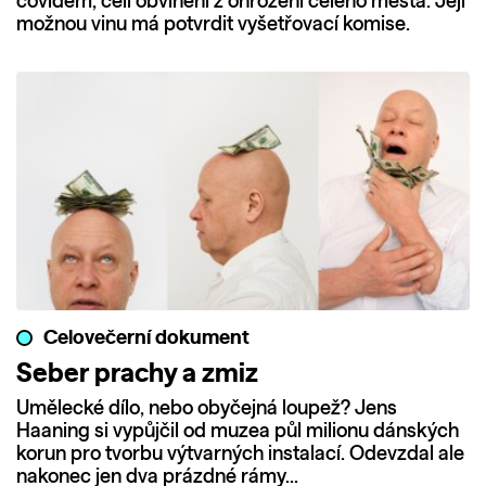
covidem, čelí obvinění z ohrožení celého města. Její
možnou vinu má potvrdit vyšetřovací komise.
Celovečerní dokument
Seber prachy a zmiz
Umělecké dílo, nebo obyčejná loupež? Jens
Haaning si vypůjčil od muzea půl milionu dánských
korun pro tvorbu výtvarných instalací. Odevzdal ale
nakonec jen dva prázdné rámy…