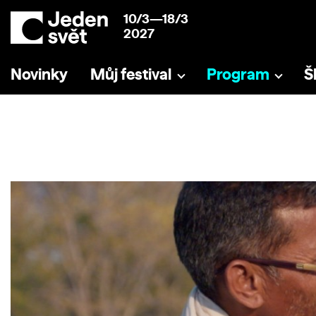
10/3—18/3
2027
Novinky
Můj festival
Program
Š