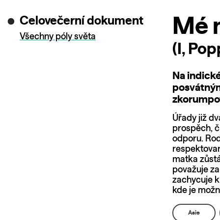
Celovečerní dokument
Mé 
Všechny póly světa
(I, Pop
Na indick
posvátným
zkorumpo
Úřady již dv
prospěch, č
odporu. Rod
respektovan
matka zůstá
považuje za 
zachycuje kr
kde je možno
Asie