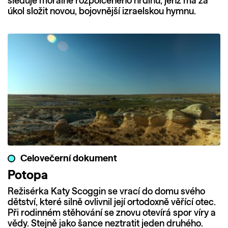
sleduje morálně rozpolceného hrdinu, jenž má za
úkol složit novou, bojovnější izraelskou hymnu.
Celovečerní dokument
Potopa
Režisérka Katy Scoggin se vrací do domu svého
dětství, které silně ovlivnil její ortodoxně věřící otec.
Při rodinném stěhování se znovu otevírá spor víry a
vědy. Stejně jako šance neztratit jeden druhého.