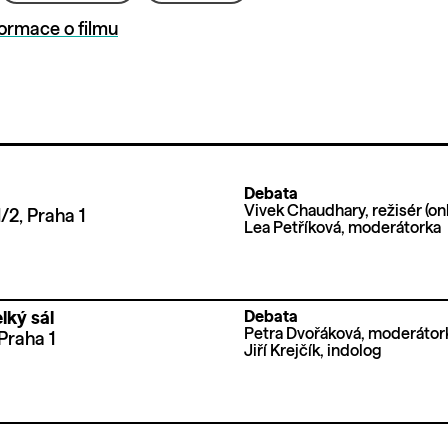
formace o filmu
Debata
Vivek Chaudhary, režisér (onl
/2, Praha 1
Lea Petříková, moderátorka
Debata
lký sál
Petra Dvořáková, moderátor
Praha 1
Jiří Krejčík, indolog