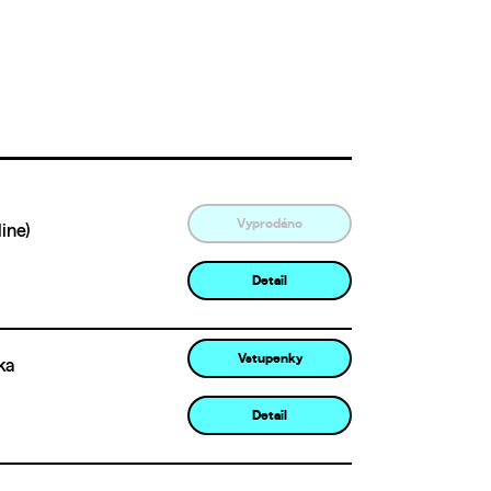
Vyprodáno
ine)
Detail
Vstupenky
ka
Detail