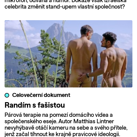
mikrofon, odvaha a humor. Dokáže však izraelská
celebrita změnit stand-upem vlastní společnost?
Celovečerní dokument
Randím s fašistou
Párová terapie na pomezí domácího videa a
společenského eseje. Autor Matthias Lintner
nevyhýbavě otáčí kameru na sebe a svého přítele,
jenž začal tíhnout ke krajně pravicové ideologii.