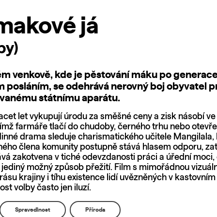
makové já
py)
ém venkově, kde je pěstování máku po generac
 posláním, se odehrává nerovný boj obyvatel pr
vanému státnímu aparátu.
acet let vykupují úrodu za směšné ceny a zisk násobí ve 
ímž farmáře tlačí do chudoby, černého trhu nebo otevř
inné drama sleduje charismatického učitele Mangilala, 
ého člena komunity postupně stává hlasem odporu, za
vá zakotvena v tiché odevzdanosti práci a úřední moci,
jediný možný způsob přežití. Film s mimořádnou vizuální 
ásu krajiny i tíhu existence lidí uvězněných v kastovní
st volby často jen iluzí.
Spravedlnost
Příroda