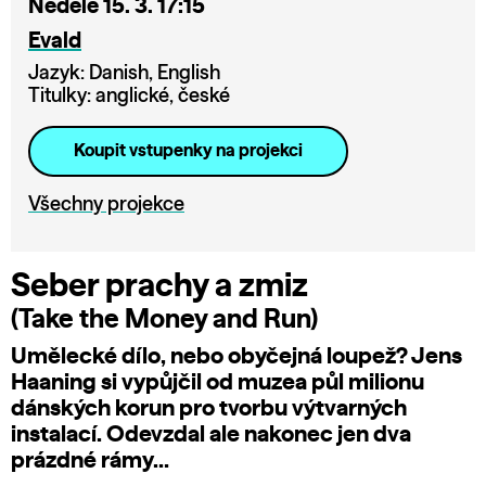
Neděle 15. 3. 17:15
Evald
Jazyk: Danish, English
Titulky: anglické, české
Koupit vstupenky na projekci
Všechny projekce
Seber prachy a zmiz
(Take the Money and Run)
Umělecké dílo, nebo obyčejná loupež? Jens
Haaning si vypůjčil od muzea půl milionu
dánských korun pro tvorbu výtvarných
instalací. Odevzdal ale nakonec jen dva
prázdné rámy…