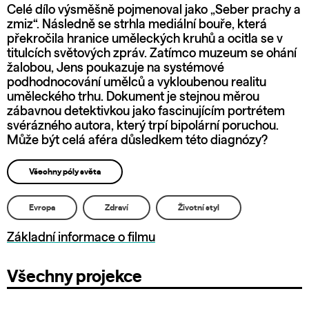
Celé dílo výsměšně pojmenoval jako „Seber prachy a
zmiz“. Následně se strhla mediální bouře, která
překročila hranice uměleckých kruhů a ocitla se v
titulcích světových zpráv. Zatímco muzeum se ohání
žalobou, Jens poukazuje na systémové
podhodnocování umělců a vykloubenou realitu
uměleckého trhu. Dokument je stejnou měrou
zábavnou detektivkou jako fascinujícím portrétem
svérázného autora, který trpí bipolární poruchou.
Může být celá aféra důsledkem této diagnózy?
Všechny póly světa
Evropa
Zdraví
Životní styl
Základní informace o filmu
Všechny projekce