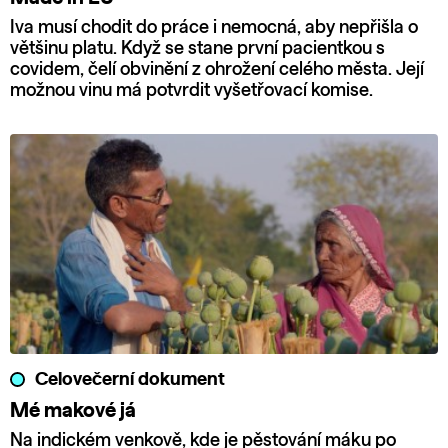
Iva musí chodit do práce i nemocná, aby nepřišla o
většinu platu. Když se stane první pacientkou s
covidem, čelí obvinění z ohrožení celého města. Její
možnou vinu má potvrdit vyšetřovací komise.
Celovečerní dokument
Mé makové já
Na indickém venkově, kde je pěstování máku po