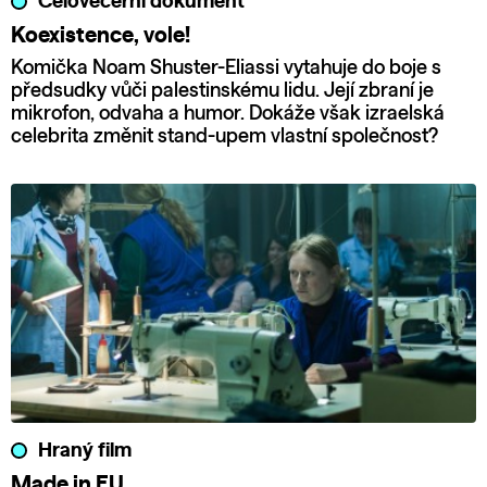
Celovečerní dokument
Koexistence, vole!
Komička Noam Shuster-Eliassi vytahuje do boje s
předsudky vůči palestinskému lidu. Její zbraní je
mikrofon, odvaha a humor. Dokáže však izraelská
celebrita změnit stand-upem vlastní společnost?
Hraný film
Made in EU