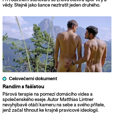
Při rodinném stěhování se znovu otevírá spor víry a
vědy. Stejně jako šance neztratit jeden druhého.
Celovečerní dokument
Randím s fašistou
Párová terapie na pomezí domácího videa a
společenského eseje. Autor Matthias Lintner
nevyhýbavě otáčí kameru na sebe a svého přítele,
jenž začal tíhnout ke krajně pravicové ideologii.