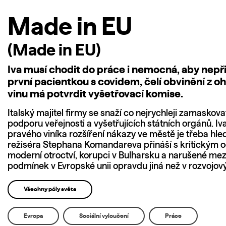
Made in EU
(Made in EU)
Iva musí chodit do práce i nemocná, aby nepřiš
první pacientkou s covidem, čelí obvinění z o
vinu má potvrdit vyšetřovací komise.
Italský majitel firmy se snaží co nejrychleji zamaskova
podporu veřejnosti a vyšetřujících státních orgánů. I
pravého viníka rozšíření nákazy ve městě je třeba hle
režiséra Stephana Komandareva přináší s kritickým
moderní otroctví, korupci v Bulharsku a narušené mezi
podmínek v Evropské unii opravdu jiná než v rozvojo
Všechny póly světa
Evropa
Sociální vyloučení
Práce