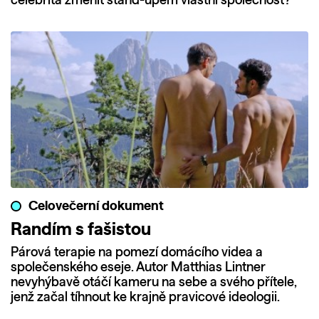
celebrita změnit stand-upem vlastní společnost?
Celovečerní dokument
Randím s fašistou
Párová terapie na pomezí domácího videa a
společenského eseje. Autor Matthias Lintner
nevyhýbavě otáčí kameru na sebe a svého přítele,
jenž začal tíhnout ke krajně pravicové ideologii.