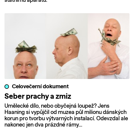
státnímu aparátu.
Celovečerní dokument
Seber prachy a zmiz
Umělecké dílo, nebo obyčejná loupež? Jens
Haaning si vypůjčil od muzea půl milionu dánských
korun pro tvorbu výtvarných instalací. Odevzdal ale
nakonec jen dva prázdné rámy…