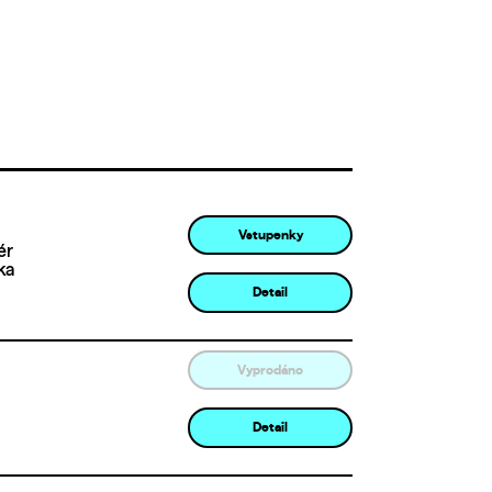
Vstupenky
ér
ka
Detail
Vyprodáno
Detail