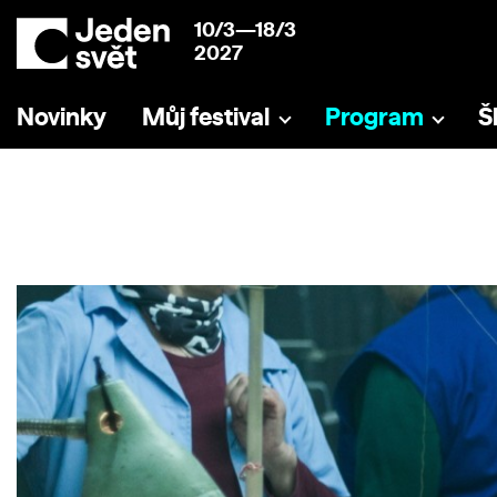
10/3—18/3
2027
Novinky
Můj festival
Program
Š