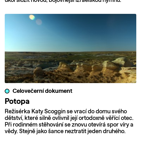
úkol složit novou, bojovnější izraelskou hymnu.
Celovečerní dokument
Potopa
Režisérka Katy Scoggin se vrací do domu svého
dětství, které silně ovlivnil její ortodoxně věřící otec.
Při rodinném stěhování se znovu otevírá spor víry a
vědy. Stejně jako šance neztratit jeden druhého.