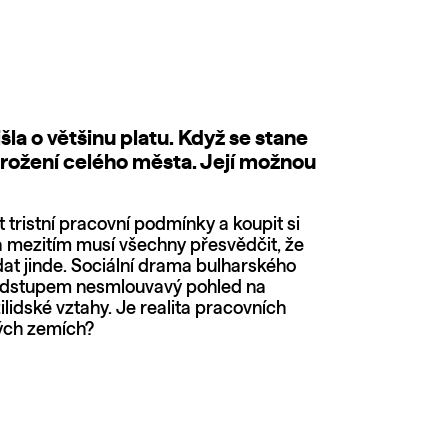
la o většinu platu. Když se stane
hrožení celého města. Její možnou
t tristní pracovní podmínky a koupit si
va mezitím musí všechny přesvědčit, že
dat jinde. Sociální drama bulharského
 odstupem nesmlouvavý pohled na
lidské vztahy. Je realita pracovních
vých zemích?