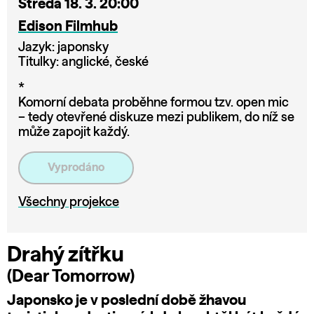
Středa 18. 3. 20:00
Edison Filmhub
Jazyk: japonsky
Titulky: anglické, české
*
Komorní debata proběhne formou tzv. open mic
– tedy otevřené diskuze mezi publikem, do níž se
může zapojit každý.
Vyprodáno
Všechny projekce
Drahý zítřku
(Dear Tomorrow)
Japonsko je v poslední době žhavou