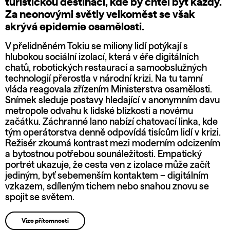
turistickou destinací, kde by chtěl být každý.
Za neonovými světly velkoměst se však
skrývá epidemie osamělosti.
V přelidněném Tokiu se miliony lidí potýkají s
hlubokou sociální izolací, která v éře digitálních
chatů, robotických restaurací a samoobslužných
technologií přerostla v národní krizi. Na tu tamní
vláda reagovala zřízením Ministerstva osamělosti.
Snímek sleduje postavy hledající v anonymním davu
metropole odvahu k lidské blízkosti a novému
začátku. Záchranné lano nabízí chatovací linka, kde
tým operátorstva denně odpovídá tisícům lidí v krizi.
Režisér zkoumá kontrast mezi moderním odcizením
a bytostnou potřebou sounáležitosti. Empatický
portrét ukazuje, že cesta ven z izolace může začít
jediným, byť sebemenším kontaktem – digitálním
vzkazem, sdíleným tichem nebo snahou znovu se
spojit se světem.
Vize přítomnosti