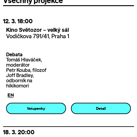
Všechny projekce
12. 3.
18:00
Kino Světozor – velký sál
Vodičkova 791/41, Praha 1
Debata
Tomáš Hlaváček,
moderátor
Petr Kouba, filozof
Joff Bradley,
odborník na
hikikomori
Vstupenky
Detail
18. 3.
20:00