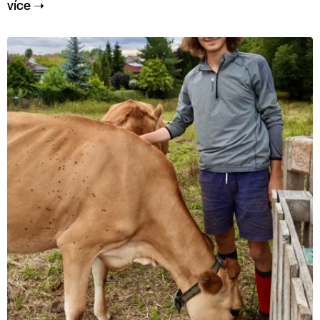
více
➝