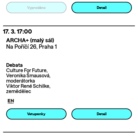
Vyprodáno
Detail
17. 3.
17:00
ARCHA+ (malý sál)
Na Poříčí 26, Praha 1
Debata
Culture For Future,
Veronika Šmausová,
moderátorka
Viktor René Schilke,
zemědělec
Vstupenky
Detail