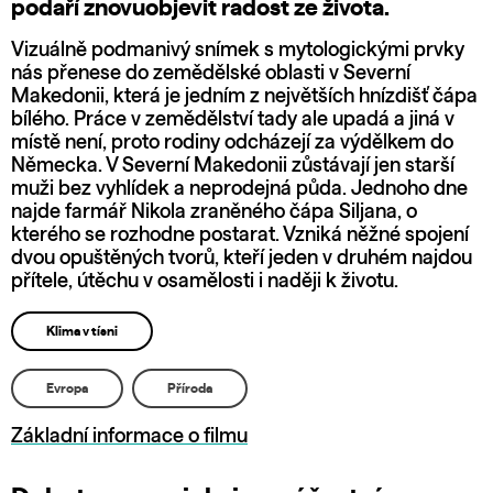
podaří znovuobjevit radost ze života.
Vizuálně podmanivý snímek s mytologickými prvky
nás přenese do zemědělské oblasti v Severní
Makedonii, která je jedním z největších hnízdišť čápa
bílého. Práce v zemědělství tady ale upadá a jiná v
místě není, proto rodiny odcházejí za výdělkem do
Německa. V Severní Makedonii zůstávají jen starší
muži bez vyhlídek a neprodejná půda. Jednoho dne
najde farmář Nikola zraněného čápa Siljana, o
kterého se rozhodne postarat. Vzniká něžné spojení
dvou opuštěných tvorů, kteří jeden v druhém najdou
přítele, útěchu v osamělosti i naději k životu.
Klima v tísni
Evropa
Příroda
Základní informace o filmu