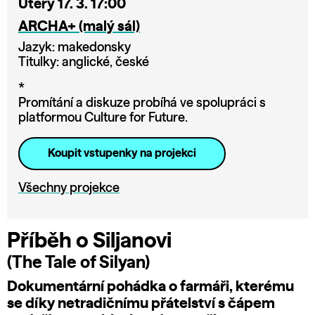
Úterý 17. 3. 17:00
ARCHA+ (malý sál)
Jazyk: makedonsky
Titulky: anglické, české
*
Promítání a diskuze probíhá ve spolupráci s
platformou Culture for Future.
Koupit vstupenky na projekci
Všechny projekce
Příběh o Siljanovi
(The Tale of Silyan)
Dokumentární pohádka o farmáři, kterému
se díky netradičnímu přátelství s čápem