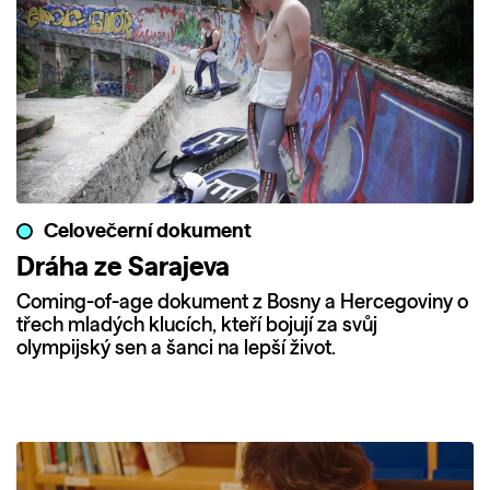
Celovečerní dokument
Dráha ze Sarajeva
Coming-of-age dokument z Bosny a Hercegoviny o
třech mladých klucích, kteří bojují za svůj
olympijský sen a šanci na lepší život.