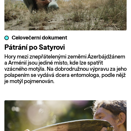
Celovečerní dokument
Pátrání po Satyrovi
Hory mezi znepřátelenými zeměmi Ázerbájdžánem
a Arménií jsou jediné místo, kde lze spatřit
vzácného motýla. Na dobrodružnou výpravu za jeho
polapením se vydává dcera entomologa, podle nějž
je motýl pojmenován.