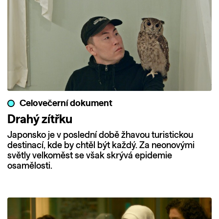
Celovečerní dokument
Drahý zítřku
Japonsko je v poslední době žhavou turistickou
destinací, kde by chtěl být každý. Za neonovými
světly velkoměst se však skrývá epidemie
osamělosti.