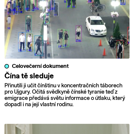
Celovečerní dokument
Čína tě sleduje
Přinutili ji učit čínštinu v koncentračních táborech
pro Ujgury. Očitá svědkyně čínské tyranie teď z
emigrace předává světu informace o útlaku, který
dopadl i na její vlastní rodinu.