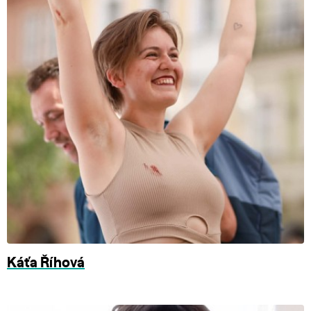
Káťa Říhová