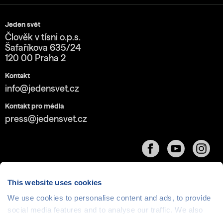
Jeden svět
Člověk v tísni o.p.s.
Šafaříkova 635/24
120 00 Praha 2
Kontakt
info@jedensvet.cz
Kontakt pro média
press@jedensvet.cz
This website uses cookies
We use cookies to personalise content and ads, to provide
Cookies
| © 1999-2026 Člověk v tísni o.p.s., web běží
social media features and to analyse our traffic. We also
v rámci bezplatného
serverhosting
společnosti
share information about your use of our site with our social