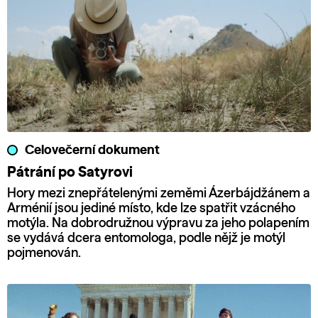
Celovečerní dokument
Pátrání po Satyrovi
Hory mezi znepřátelenými zeměmi Ázerbájdžánem a
Arménií jsou jediné místo, kde lze spatřit vzácného
motýla. Na dobrodružnou výpravu za jeho polapením
se vydává dcera entomologa, podle nějž je motýl
pojmenován.