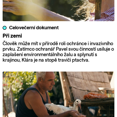
Celovečerní dokument
Při zemi
Člověk může mít v přírodě roli ochránce i invazivního
prvku. Zatímco ochranář Pavel svou činností usiluje o
zaplašení environmentálního žalu a splynutí s
krajinou, Klára je na stopě traviči ptactva.