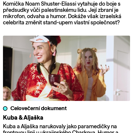
Komička Noam Shuster-Eliassi vytahuje do boje s
předsudky vůči palestinskému lidu. Její zbraní je
mikrofon, odvaha a humor. Dokáže však izraelská
celebrita změnit stand-upem vlastní společnost?
Celovečerní dokument
Kuba & Aljaška
Kuba a Aljaška narukovaly jako paramedičky na
frontovou linii u ukrajinského Charkova. Humor a