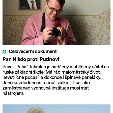
Celovečerní dokument
Pan Nikdo proti Putinovi
Pavel „Paša“ Talankin je nadšený a oblíbený učitel na
ruské základní škole. Má rád maloměstský život,
nevstřícné počasí, a dokonce i špinavé paneláky.
Jeho každodennost naruší válka, jíž se jako
zaměstnanec výchovné instituce musí stát
nástrojem.