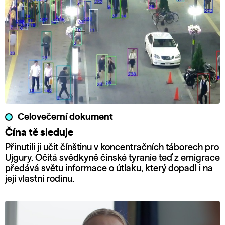
Celovečerní dokument
Čína tě sleduje
Přinutili ji učit čínštinu v koncentračních táborech pro
Ujgury. Očitá svědkyně čínské tyranie teď z emigrace
předává světu informace o útlaku, který dopadl i na
její vlastní rodinu.