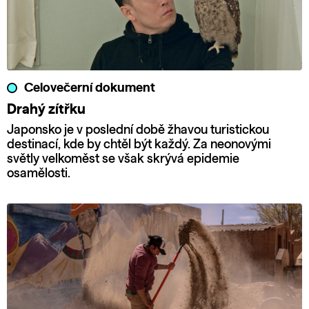
Celovečerní dokument
Drahý zítřku
Japonsko je v poslední době žhavou turistickou
destinací, kde by chtěl být každý. Za neonovými
světly velkoměst se však skrývá epidemie
osamělosti.