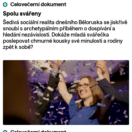
Celovečerní dokument
Spolu svářeny
Šedivá sociální realita dnešního Běloruska se jiskřivě
snoubí s archetypálním příběhem o dospívání a
hledání nezávislosti. Dokáže mladá svářečka
poslepovat chmurné kousky své minulosti a rodiny
zpět k sobě?