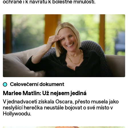
ochraně i k návratu k bolestné minulosti.
Celovečerní dokument
Marlee Matlin: Už nejsem jediná
V jednadvaceti získala Oscara, přesto musela jako
neslyšící herečka neustále bojovat o své místo v
Hollywoodu.