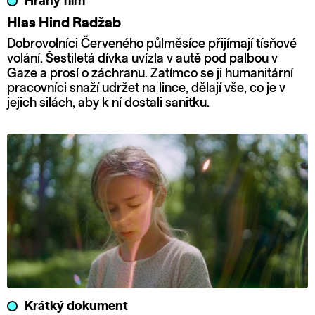
Hraný film
Hlas Hind Radžab
Dobrovolníci Červeného půlměsíce přijímají tísňové
volání. Šestiletá dívka uvízla v autě pod palbou v
Gaze a prosí o záchranu. Zatímco se ji humanitární
pracovníci snaží udržet na lince, dělají vše, co je v
jejich silách, aby k ní dostali sanitku.
Krátký dokument