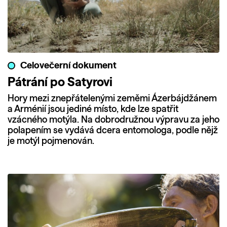
Celovečerní dokument
Pátrání po Satyrovi
Hory mezi znepřátelenými zeměmi Ázerbájdžánem
a Arménií jsou jediné místo, kde lze spatřit
vzácného motýla. Na dobrodružnou výpravu za jeho
polapením se vydává dcera entomologa, podle nějž
je motýl pojmenován.