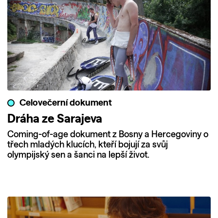
Celovečerní dokument
Dráha ze Sarajeva
Coming-of-age dokument z Bosny a Hercegoviny o
třech mladých klucích, kteří bojují za svůj
olympijský sen a šanci na lepší život.