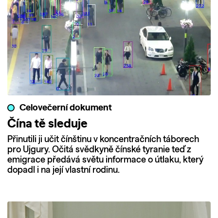
Celovečerní dokument
Čína tě sleduje
Přinutili ji učit čínštinu v koncentračních táborech
pro Ujgury. Očitá svědkyně čínské tyranie teď z
emigrace předává světu informace o útlaku, který
dopadl i na její vlastní rodinu.