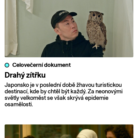
Celovečerní dokument
Drahý zítřku
Japonsko je v poslední době žhavou turistickou
destinací, kde by chtěl být každý. Za neonovými
světly velkoměst se však skrývá epidemie
osamělosti.