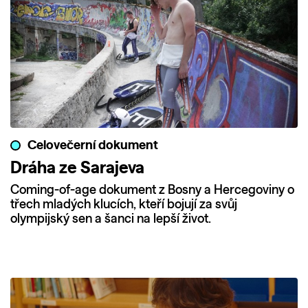
Celovečerní dokument
Dráha ze Sarajeva
Coming-of-age dokument z Bosny a Hercegoviny o
třech mladých klucích, kteří bojují za svůj
olympijský sen a šanci na lepší život.