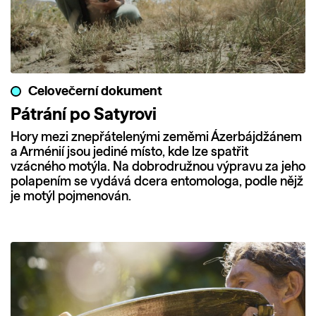
Celovečerní dokument
Pátrání po Satyrovi
Hory mezi znepřátelenými zeměmi Ázerbájdžánem
a Arménií jsou jediné místo, kde lze spatřit
vzácného motýla. Na dobrodružnou výpravu za jeho
polapením se vydává dcera entomologa, podle nějž
je motýl pojmenován.