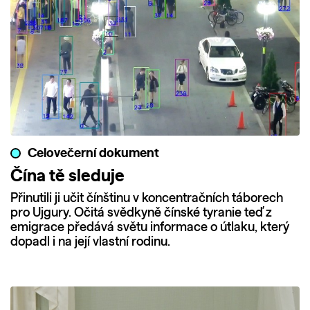
Celovečerní dokument
Čína tě sleduje
Přinutili ji učit čínštinu v koncentračních táborech
pro Ujgury. Očitá svědkyně čínské tyranie teď z
emigrace předává světu informace o útlaku, který
dopadl i na její vlastní rodinu.