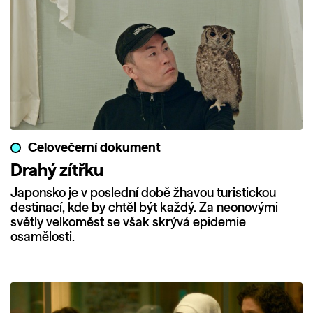
Celovečerní dokument
Drahý zítřku
Japonsko je v poslední době žhavou turistickou
destinací, kde by chtěl být každý. Za neonovými
světly velkoměst se však skrývá epidemie
osamělosti.